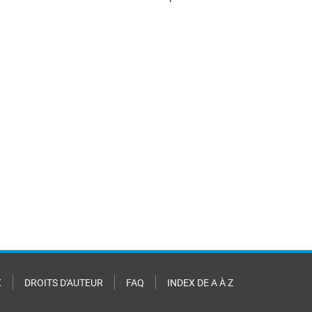
X
DROITS D'AUTEUR
FAQ
INDEX DE A À Z