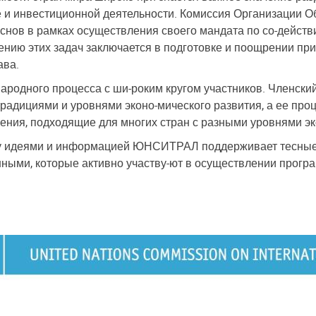
 и инвестиционной деятельности. Комиссия Организации 
основ в рамках осуществления своего мандата по со-дейст
ию этих задач заключается в подготовке и поощрении пр
ава.
родного процесса с ши-роким кругом участников. Членски
радициями и уровнями эконо-мического развития, а ее про
ия, подходящие для многих стран с разными уровнями эк
ну идеями и информацией ЮНСИТРАЛ поддерживает тесные
енными, которые активно участву-ют в осуществлении про