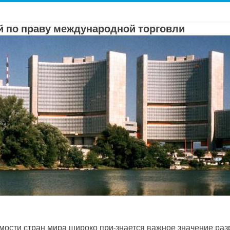
 по праву международной торговли
ости стран мира широко при-знается важное значение ра