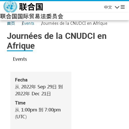
Skip to main content
中文
Navigatio
联合国国际贸易法委员会
首页
Events
Journées de la CNUDCI en Afrique
Journées de la CNUDCI en
Afrique
Events
Fecha
从 2022年 Sep 29日 到
2022年 Dec 21日
Time
从 1:00pm 到 7:00pm
(UTC)