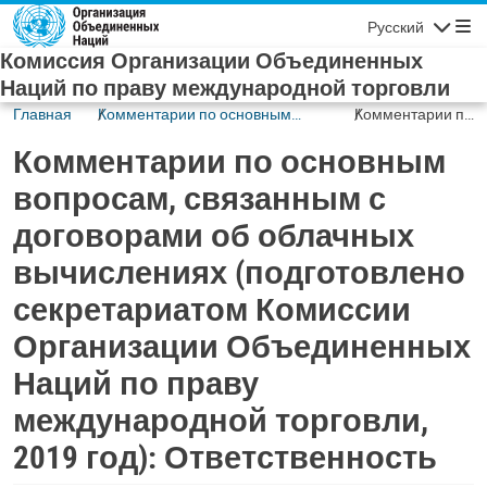
Skip to main content
Русский
Navigatio
Комиссия Организации Объединенных
Наций по праву международной торговли
Главная
Комментарии по основным
Комментарии по
вопросам, связанным с
основным
Комментарии по основным
договорами об облачных
вопросам,
вычислениях (подготовлено
связанным с
вопросам, связанным с
секретариатом Комиссии
договорами об
договорами об облачных
Организации Объединенных
облачных
Наций по праву международной
вычислениях
вычислениях (подготовлено
торговли, 2019 год)
(подготовлено
секретариатом
секретариатом Комиссии
Комиссии
Организации Объединенных
Организации
Объединенных
Наций по праву
Наций по праву
международной торговли,
международной
торговли, 2019
2019 год): Ответственность
год):
Ответственность