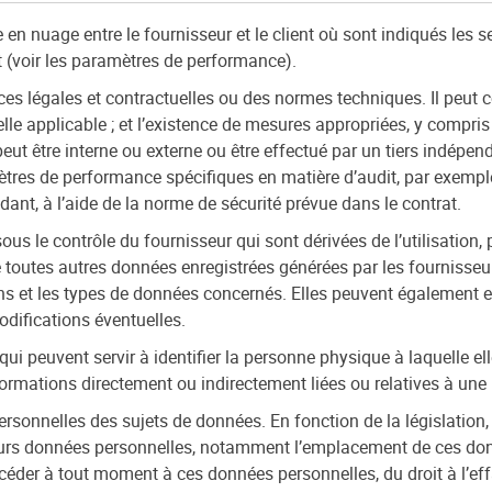
 en nuage entre le fournisseur et le client où sont indiqués les s
t (voir les paramètres de performance).
s légales et contractuelles ou des normes techniques. Il peut cou
rielle applicable ; et l’existence de mesures appropriées, y compr
t peut être interne ou externe ou être effectué par un tiers indépe
ètres de performance spécifiques en matière d’audit, par exemple 
dant, à l’aide de la norme de sécurité prévue dans le contrat.
us le contrôle du fournisseur qui sont dérivées de l’utilisation,
outes autres données enregistrées générées par les fournisseurs, 
ions et les types de données concernés. Elles peuvent également 
modifications éventuelles.
i peuvent servir à identifier la personne physique à laquelle ell
mations directement ou indirectement liées ou relatives à une pe
sonnelles des sujets de données. En fonction de la législation, 
urs données personnelles, notamment l’emplacement de ces données,
céder à tout moment à ces données personnelles, du droit à l’effa