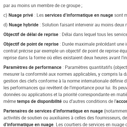
par au moins un membre de ce groupe ;
c)
Nuage privé
: Les
services d’informatique en nuage
sont mi
d)
Nuage hybride
: Solution faisant intervenir au moins deux
Objectif de délai de reprise
: Délai dans lequel tous les servic
Objectif de point de reprise
: Durée maximale précédant une in
contrat précise par exemple un objectif de point de reprise équ
reprise dans la forme où elles existaient deux heures avant l’in
Paramètres de performance
: Paramètres quantitatifs (object
mesurer la conformité aux normes applicables, y compris la dat
gestion des clefs conforme à la norme internationale définie da
les performances qui revêtent de l’importance pour lui. Ils peuv
données ou applications et la priorité correspondante en matiè
même
temps de disponibilité
ou d’autres conditions de l’
accor
Partenaires de services d’informatique en nuage
(notamment 
activités de soutien ou auxiliaires à celles des fournisseurs,
d’informatique en nuage
. Les courtiers de services en nuage 