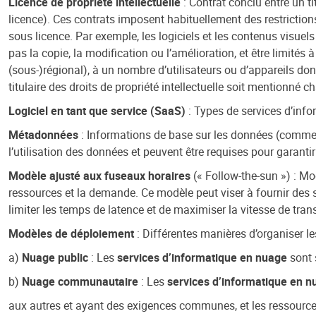
Licence de propriété intellectuelle
: Contrat conclu entre un ti
licence). Ces contrats imposent habituellement des restrictions 
sous licence. Par exemple, les logiciels et les contenus visuel
pas la copie, la modification ou l’amélioration, et être limité
(sous-)régional), à un nombre d’utilisateurs ou d’appareils don
titulaire des droits de propriété intellectuelle soit mentionné c
Logiciel en tant que service (SaaS)
: Types de services d’info
Métadonnées
: Informations de base sur les données (comme l’au
l’utilisation des données et peuvent être requises pour garantir
Modèle ajusté aux fuseaux horaires
(« Follow-the-sun ») : Mo
ressources et la demande. Ce modèle peut viser à fournir des s
limiter les temps de latence et de maximiser la vitesse de tra
Modèles de déploiement
: Différentes manières d’organiser l
a)
Nuage public
: Les
services d’informatique en nuage
sont s
b)
Nuage communautaire
: Les
services d’informatique en n
aux autres et ayant des exigences communes, et les ressource