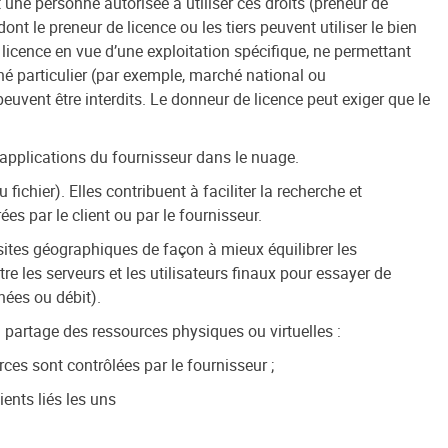
et une personne autorisée à utiliser ces droits (preneur de
nt le preneur de licence ou les tiers peuvent utiliser le bien
 licence en vue d’une exploitation spécifique, ne permettant
ché particulier (par exemple, marché national ou
euvent être interdits. Le donneur de licence peut exiger que le
s applications du fournisseur dans le nuage.
fichier). Elles contribuent à faciliter la recherche et
es par le client ou par le fournisseur.
 sites géographiques de façon à mieux équilibrer les
e les serveurs et les utilisateurs finaux pour essayer de
nées ou débit).
 partage des ressources physiques ou virtuelles :
rces sont contrôlées par le fournisseur ;
ents liés les uns