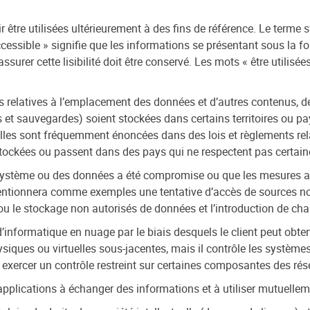
 être utilisées ultérieurement à des fins de référence. Le terme 
ssible » signifie que les informations se présentant sous la fo
 assurer cette lisibilité doit être conservé. Les mots « être utilis
s relatives à l’emplacement des données et d’autres contenus, d
 sauvegardes) soient stockées dans certains territoires ou pays
Elles sont fréquemment énoncées dans des lois et règlements rela
t stockées ou passent dans des pays qui ne respectent pas certa
 système ou des données a été compromise ou que les mesures ado
mentionnera comme exemples une tentative d’accès de sources n
t ou le stockage non autorisés de données et l’introduction de c
’informatique en nuage par le biais desquels le client peut obteni
ysiques ou virtuelles sous-jacentes, mais il contrôle les systèmes
exercer un contrôle restreint sur certaines composantes des rés
pplications à échanger des informations et à utiliser mutuelle