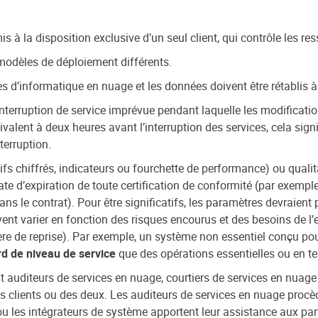
s à la disposition exclusive d’un seul client, qui contrôle les res
 modèles de déploiement différents.
es d’informatique en nuage et les données doivent être rétablis à
terruption de service imprévue pendant laquelle les modification
ivalent à deux heures avant l’interruption des services, cela sign
terruption.
ifs chiffrés, indicateurs ou fourchette de performance) ou qualita
e d’expiration de toute certification de conformité (par exemple
ns le contrat). Pour être significatifs, les paramètres devraient 
ent varier en fonction des risques encourus et des besoins de l’en
re de reprise). Par exemple, un système non essentiel conçu pour
d de niveau de service
que des opérations essentielles ou en te
auditeurs de services en nuage, courtiers de services en nuage
 des clients ou des deux. Les auditeurs de services en nuage proc
ou les intégrateurs de système apportent leur assistance aux part