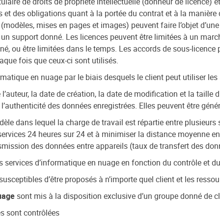
tulaire de droits de propriété intellectuelle (donneur de licence) 
et des obligations quant à la portée du contrat et à la manière do
s (modèles, mises en pages et images) peuvent faire l’objet d’une
s à un support donné. Les licences peuvent être limitées à un mar
né, ou être limitées dans le temps. Les accords de sous-licence p
haque fois que ceux-ci sont utilisés.
rmatique en nuage par le biais desquels le client peut utiliser le
teur, la date de création, la date de modification et la taille du 
 l’authenticité des données enregistrées. Elles peuvent être généré
dèle dans lequel la charge de travail est répartie entre plusieurs
ervices 24 heures sur 24 et à minimiser la distance moyenne entr
nsmission des données entre appareils (taux de transfert des don
es services d’informatique en nuage en fonction du contrôle et du
usceptibles d’être proposés à n’importe quel client et les ressou
uage
sont mis à la disposition exclusive d’un groupe donné de cli
s sont contrôlées