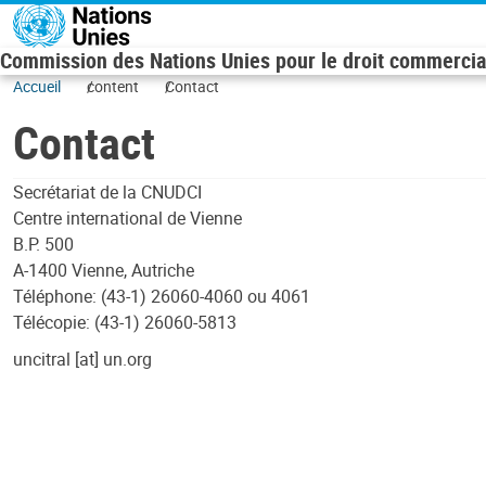
Skip to main content
Commission des Nations Unies pour le droit commercial
Accueil
content
Contact
Contact
Secrétariat de la CNUDCI
Centre international de Vienne
B.P. 500
A-1400 Vienne, Autriche
Téléphone: (43-1) 26060-4060 ou 4061
Télécopie: (43-1) 26060-5813
uncitral [at] un.org