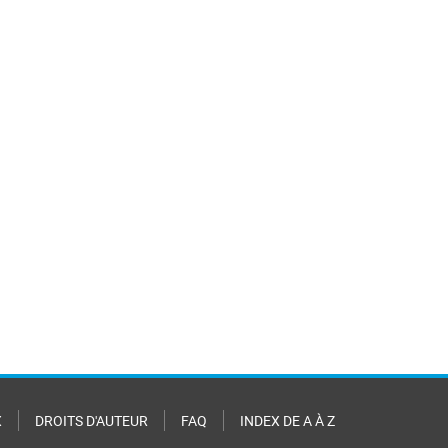
X
DROITS D'AUTEUR
FAQ
INDEX DE A À Z