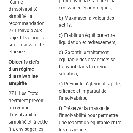
promouvoir la stabilité et la
régime
croissance économiques;
d’insolvabilité
simplifié, la
b) Maximiser la valeur des
recommandation
actifs;
271 renvoie aux
c) Établir un équilibre entre
objectifs d’une loi
liquidation et redressement;
sur l’insolvabilité
efficace
d) Garantir le traitement
équitable des créanciers se
Objectifs clefs
trouvant dans la même
d’un régime
situation;
d’insolvabilité
simplifié
e) Prévoir le règlement rapide,
efficace et impartial de
271. Les États
l’insolvabilité;
devraient prévoir
un régime
f) Préserver la masse de
d’insolvabilité
l’insolvabilité pour permettre
simplifié et, à cette
une répartition équitable entre
fin, envisager les
les créanciers;