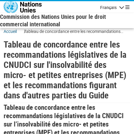
Skip to main content
Français
Navigatio
Commission des Nations Unies pour le droit
commercial international
Accueil
Tableau de concordance entre les recommandations
législatives de la CNUDCI sur l'insolvabilité des micro- et
Tableau de concordance entre les
petites entreprises (MPE) et les recommandations
figurant dans d'autres parties du Guide
recommandations législatives de la
CNUDCI sur l'insolvabilité des
micro- et petites entreprises (MPE)
et les recommandations figurant
dans d'autres parties du Guide
Tableau de concordance entre les
recommandations législatives de la CNUDCI
sur l’insolvabilité des micro- et petites
entreprises (MPE) et les recommandations