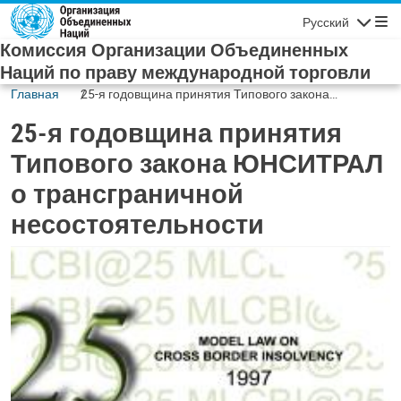
Skip to main content
Русский
Navigatio
Комиссия Организации Объединенных
Наций по праву международной торговли
Главная
25-я годовщина принятия Типового закона
ЮНСИТРАЛ о трансграничной несостоятельности
25-я годовщина принятия
Типового закона ЮНСИТРАЛ
о трансграничной
несостоятельности