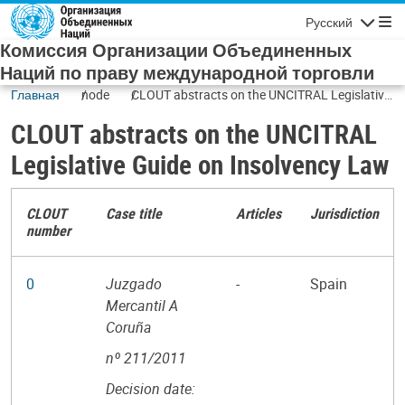
Skip to main content
Русский
Navigatio
Комиссия Организации Объединенных
Наций по праву международной торговли
Главная
node
CLOUT abstracts on the UNCITRAL Legislative
Guide on Insolvency Law
CLOUT abstracts on the UNCITRAL
Legislative Guide on Insolvency Law
CLOUT
Case title
Articles
Jurisdiction
number
0
Juzgado
-
Spain
Mercantil A
Coruña
nº 211/2011
Decision date: