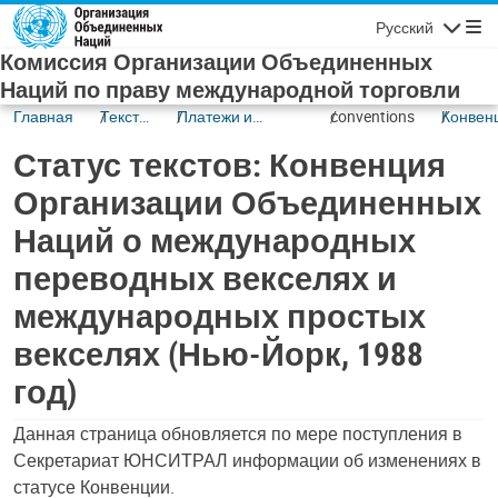
Skip to main content
Русский
Navigatio
Комиссия Организации Объединенных
Наций по праву международной торговли
Главная
Тексты
Платежи и
conventions
Конвен
и их
торговое
Органи
Статус текстов: Конвенция
статус
финансирование
Объеди
Наций 
Организации Объединенных
междун
Наций о международных
перево
векселя
переводных векселях и
междун
просты
международных простых
векселя
векселях (Нью-Йорк, 1988
Йорк, 1
год)
Данная страница обновляется по мере поступления в
Секретариат ЮНСИТРАЛ информации об изменениях в
статусе Конвенции.