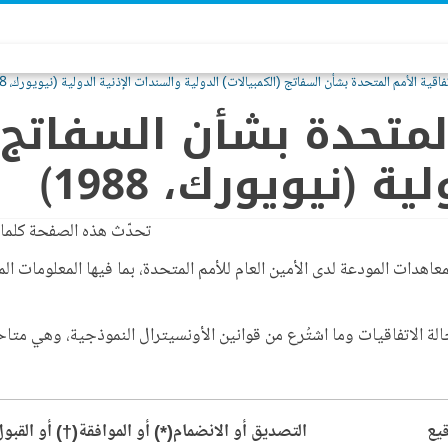
فاقية الأمم المتحدة بشأن السفاتج (الكمبيالات) الدولية والسندات الإذنية الدولية (نيويورك، 1988)
المتحدة بشأن السفاتج (
 (نيويورك، 1988)
تحدّث هذه الصفحة كلما 
دات المودعة لدى الأمين العام للأمم المتحدة، بما فيها المعلومات الم
لة الاتفاقيات وما اشتُرع من قوانين الأونسيترال النموذجية، وهي متا
قيع
التصديق أو الانضمام(*) أو الموافقة(†) أو القبو