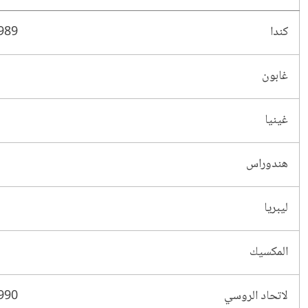
كندا
989
غابون
غينيا
هندوراس
ليبريا
المكسيك
لاتحاد الروسي
990