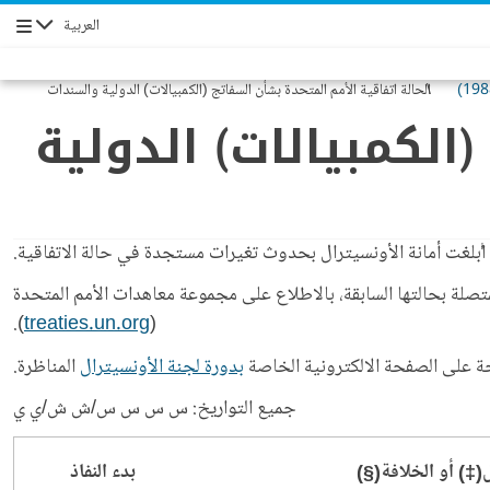
العربية
Navigation
الحالة اتفاقية الأمم المتحدة بشأن السفاتج (الكمبيالات) الدولية والسندات
الإذنية الدولية (نيويورك، 1988)
الكمبيالات) الدولية
أُبلغت أمانة الأونسيترال بحدوث تغيرات مستجدة في حالة الاتفاقية.
تصلة بحالتها السابقة، بالاطلاع على مجموعة معاهدات الأمم المتحدة
).
treaties.un.org
(
حة على الصفحة الالكترونية الخاصة
بدورة لجنة الأونسيترال
المناظرة.
جميع التواريخ: س س س س/ش ش/ي ي
ل(‡) أو الخلافة(§)
بدء النفاذ