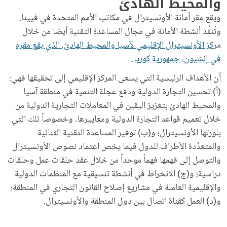
والمحيط الهادئ
ويقع مقر أمانة الأونسيترال في مكاتب الأمم المتحدة في فيينا.
وتُنفَّذ أنشطة الأمانة في مجال المساعدة التقنية أيضا من خلال
مر
كز الأونسيترال الإقليمي لآسيا والمحيط الهادئ، الذي يقع مقره
في إنشيون، جمهورية كوريا
.
أن الأهداف الرئيسية التي يسعى المركز الإقليمي إلى تحقيقها فهي:
(أ) تحسين التجارة الدولية ودفع عجلة التنمية في منطقة آسيا
والمحيط الهادئ بتعزيز اليقين في المعاملات التجارية الدولية من
خلال تعميم قواعد التجارة الدولية ومعاييرها، وخصوصاً تلك التي
بلورتها الأونسيترال؛ و(ب) توفير المساعدة التقنية الثنائية
والمتعدِّدة الأطراف للدول فيما يخص اعتماد نصوص الأونسيترال
والتوصل إلى فهمها فهماً موحداً من خلال عقد حلقات عمل وحلقات
دراسية؛ و(ج) الانخراط في أنشطة تنسيقية مع المنظمات الدولية
والإقليمية العاملة في مشاريع إصلاح القانون التجاري في المنطقة؛
و(د) العمل كقناة اتصال بين دول المنطقة والأونسيترال.