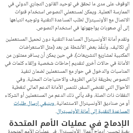
الوقوف على مدى ما تحقق في توحيد القانون التجاري الدولي في
الممارسة العملية. ويمكن لمستعملي النصوص استخدام قنوات
الاتصال مع الأونسيترال لطلب المساعدة التقنية وتوجيه انتباهها
إلى أي صعوبات يواجهونها في استخدام النصوص.
وتقدم أمانة الأونسيترال المساعدة التقنية دون تحميل المستعملين
أي تكاليف. وتُنفَّذ بعض الأنشطة عن بعد (مثل الاستعراضات
المكتبية لمشاريع التشريعات)، في حين يمكن أن يسافر ممثلون من
الأمانة في حالات أخرى لتقديم إحاطات شخصية وإلقاء كلمات في
المناسبات والدخول في حوار مع المستعملين لضمان تنفيذ
النصوص بطريقة تراعي الظروف والاحتياجات المحلية. وفي
الأحوال التي تقتضي السفر، تلتمس الأمانة الدعم المالي لتغطية
النفقات ذات الصلة، وقد يأتي ذلك الدعم من المستعملين أو الشركاء
أو من صناديق الأونسيترال الاستئمانية.
وينبغي إرسال طلبات
المساعدة التقنية إلى أمانة الأونسيترال
.
الإدماج في عمليات الأمم المتحدة
بغية تحسين إدماج أعمال الأونسيترال في عمليات الأمم المتحدة