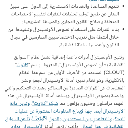
تقديم المساعدة والخدمات الاستشارية إلى الدول، على سبيل
المثال عن طريق توفير تحليلات للثغرات لتقييم الاحتياجات
المتعلقة بإصلاح القانون التجاري والصياغة التشريعية؛
بناء القدرات على استخدام نصوص الأونسيترال وتنفيذها، من
خلال أنشطة مثل تدريب الاختصاصيين الممارسين في مجال
القانون وأعضاء السلطة القضائية.
وتتيح الأونسيترال أدوات داعمة إضافية تشمل نظام "السوابق
القضائية بشأن نصوص الأونسيترال"، المعروف باسم "
كلاوت
"
(CLOUT) المستمد من الأحرف الأولى من اسم هذا النظام
بالإنكليزية، وهو نظام تديره أمانة الأونسيترال لجمع ونشر
المعلومات عن القرارات الصادرة من المحاكم وهيئات التحكيم والتي
لها صلة بنصوص الأونسيترال. ويساعد أمانة الأونسيترال في هذه
المهمة مراسلون وطنيون يؤلفون معا
شبكة "كلاوت"
.
وتدير أمانة
الأونسيترال أيضا جهة لإيداع المعلومات المنشورة عن عمليات
التحكيم التعاهدي بين المستثمرين والدول،
وتُعِدُّ نُبَذاً عن السوابق
القضائية في هذا المجال
. وأخيرا، ترعى أمانة
الأونسيترال موارد