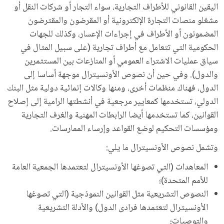
اليقين القانوني للأطراف التجارية، سواء التجار أو شركات النقل أو
مشغلو منصات التجارة الإلكترونية أو المقرضون والمقترضون
المضمونون أو الأطراف في إجراءات الإعسار، وكذلك للجهات
الحكومية التي تتعامل مع أطراف تجارية (على سبيل المثال في
سياق عمليات الاشتراء العمومي أو المنازعات بين المستثمرين
والدول). وفي حين أن نصوص الأونسيترال موجهة أساسا إلى
الدول، فهناك منظمات أخرى، ومنها وكالات إنمائية دولية مثل البنك
الدولي، تستخدمها كمعايير مرجعية في أنشطتها الرامية إلى إصلاح
القوانين، كما تستخدمها أيضا الرابطات المهنية والغرف التجارية
ومؤسسات التحكيم لوضع القواعد وإرساء الممارسات.
وتشمل نصوص الأونسيترال ما يلي:
المعاهدات (التي تصوغها الأونسيترال لتعتمدها الجمعية العامة
للأمم المتحدة)؛
النصوص التشريعية مثل القوانين النموذجية (التي تصوغها
الأونسيترال لتعتمدها فرادى الدول) والأدلة التشريعية
والتوصيات؛