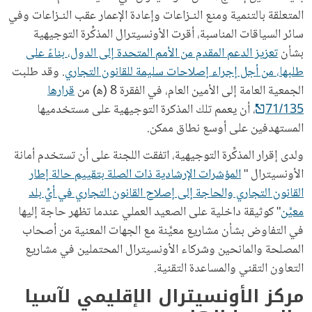
المتعلقة بالتنمية ومنع النـزاعات وإعادة الإعمار عقب النـزاعات وفي
سائر السياقات المناسبة، أقرت الأونسيترال المذكِّرة التوجيهية
بشأن
تعزيز الدعم المقدم من الأمم المتحدة إلى الدول، بناءً على
طلبها، من أجل إجراء إصلاحات سليمة للقانون التجاري
. وقد طلبت
الجمعية العامة إلى الأمين العام، في الفقرة 8 (ﻫ) من
قرارها
71/135
، أن يعمم تلك المذكرة التوجيهية على مستخدميها
المستهدفين على أوسع نطاق ممكن.
ولدى إقرار المذكِّرة التوجيهية، اتفقت اللجنة على أن تستخدم أمانة
الأونسيترال "
المؤشرات الإرشادية ذات الصلة بتقييم حالة إطار
القانون التجاري والحاجة إلى إصلاح القانون التجاري في أيِّ بلد
معيَّن
" كوثيقة داخلية على الصعيد العملي عندما تظهر حاجة إليها
في التفاوض بشأن مشاريع معيَّنة مع الجهات المعنية من أصحاب
المصلحة والمانحين وشركاء الأونسيترال المحتملين في مشاريع
التعاون التقني والمساعدة التقنية.
مركز الأونسيترال الإقليمي لآسيا