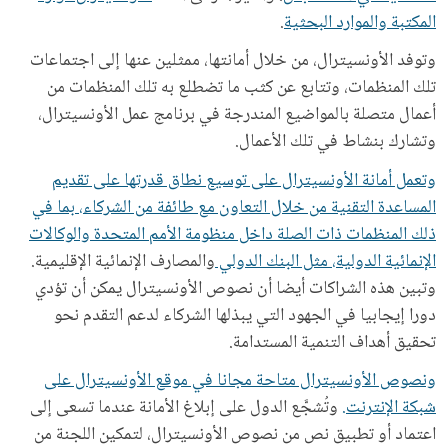
المكتبة والموارد البحثية
.
وتوفد الأونسيترال، من خلال أمانتها، ممثلين عنها إلى اجتماعات
تلك المنظمات، وتتابع عن كثب ما تضطلع به تلك المنظمات من
أعمال متصلة بالمواضيع المندرجة في برنامج عمل الأونسيترال،
وتشارك بنشاط في تلك الأعمال.
وتعمل أمانة الأونسيترال على توسيع نطاق قدرتها على تقديم
المساعدة التقنية من خلال التعاون مع طائفة من الشركاء، بما في
ذلك المنظمات ذات الصلة داخل منظومة الأمم المتحدة والوكالات
الإنمائية الدولية، مثل البنك الدولي
والمصارف الإنمائية الإقليمية.
وتبين هذه الشراكات أيضا أن نصوص الأونسيترال يمكن أن تؤدي
دورا إيجابيا في الجهود التي يبذلها الشركاء لدعم التقدم نحو
تحقيق أهداف التنمية المستدامة.
ونصوص الأونسيترال متاحة مجانا في موقع الأونسيترال على
شبكة الإنترنت.
وتُشجَّع الدول على إبلاغ الأمانة عندما تسعى إلى
اعتماد أو تطبيق نص من نصوص الأونسيترال، لتمكين اللجنة من