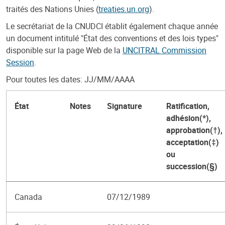
traités des Nations Unies (
treaties.un.org
).
Le secrétariat de la CNUDCI établit également chaque année
un document intitulé "État des conventions et des lois types"
disponible sur la page Web de la
UNCITRAL Commission
Session
.
Pour toutes les dates: JJ/MM/AAAA
État
Notes
Signature
Ratification,
adhésion(*),
approbation(†),
acceptation(‡)
ou
succession(§)
Canada
07/12/1989