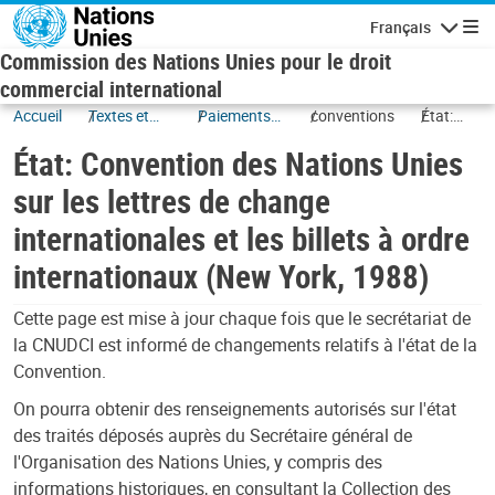
Skip to main content
Français
Navigatio
Commission des Nations Unies pour le droit
commercial international
Accueil
Textes et
Paiements
conventions
État:
ratifications
et
Conventio
État: Convention des Nations Unies
financement
des Natio
du
Unies sur l
sur les lettres de change
commerce
lettres de
internationales et les billets à ordre
change
internatio
internationaux (New York, 1988)
et les billet
ordre
Cette page est mise à jour chaque fois que le secrétariat de
internatio
la CNUDCI est informé de changements relatifs à l'état de la
(New York,
Convention.
1988)
On pourra obtenir des renseignements autorisés sur l'état
des traités déposés auprès du Secrétaire général de
l'Organisation des Nations Unies, y compris des
informations historiques, en consultant la Collection des