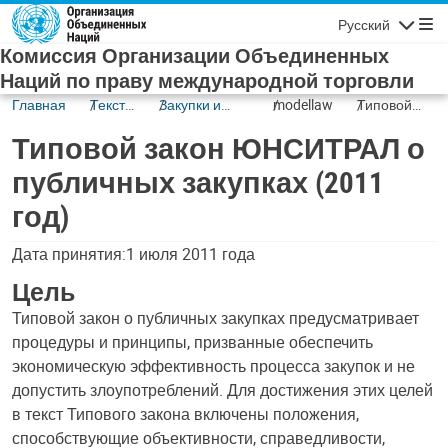
Skip to main content
Русский
Navigatio
Комиссия Организации Объединенных
Наций по праву международной торговли
Главная
Тексты
Закупки и
modellaw
Типовой
и их
публично-
закон
Типовой закон ЮНСИТРАЛ о
статус
частное
ЮНСИТРАЛ
партнерство
о
публичных закупках (2011
публичных
год)
закупках
(2011 год)
Дата принятия:1 июля 2011 года
Цель
Типовой закон о публичных закупках предусматривает
процедуры и принципы, призванные обеспечить
экономическую эффективность процесса закупок и не
допустить злоупотреблений. Для достижения этих целей
в текст Типового закона включены положения,
способствующие объективности, справедливости,