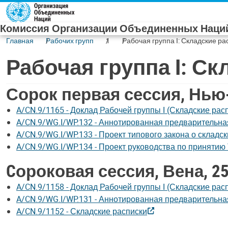
Skip to main content
Комиссия Организации Объединенных Наций
Главная
Рабочих групп
1
Рабочая группа I: Складские ра
Рабочая группа I: С
Сорок первая сессия, Нью-
A/CN.9/1165 - Доклад Рабочей группы I (Складские рас
A/CN.9/WG.I/WP.132 - Аннотированная предварительна
A/CN.9/WG.I/WP.133 - Проект типового закона о складс
A/CN.9/WG.I/WP.134 - Проект руководства по принят
Cороковая сессия, Вена, 25
A/CN.9/1158 - Доклад Рабочей группы I (Складские рас
A/CN.9/WG.I/WP.131 - Аннотированная предварительна
A/CN.9/1152 - Складские расписки