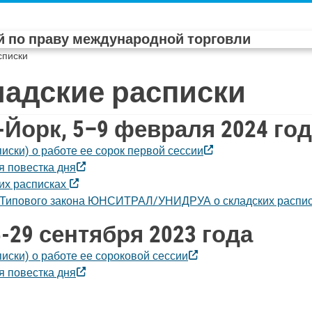
 по праву международной торговли
списки
кладские расписки
Йорк, 5–9 февраля 2024 го
писки) о работе ее сорок первой сессии
я повестка дня
ких расписках
ию Типового закона ЮНСИТРАЛ/УНИДРУА о складских распи
-29 сентября 2023 года
писки) о работе ее сороковой сессии
я повестка дня