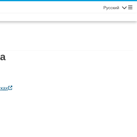
Русский
Navigatio
да
сках