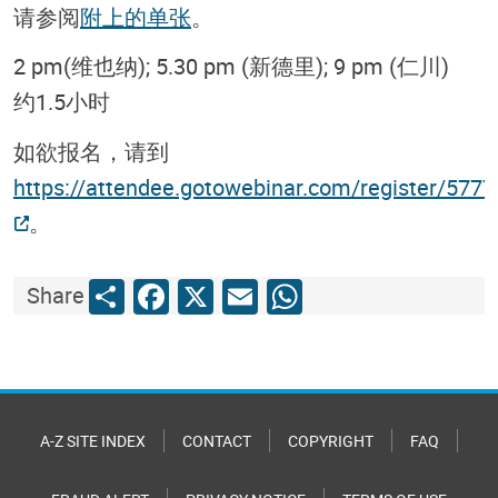
请参阅
附上的单张
。
2 pm(维也纳); 5.30 pm (新德里); 9 pm (仁川)
约1.5小时
如欲报名，请到
https://attendee.gotowebinar.com/register/57
。
Share
Facebook
X
Email
WhatsApp
Share
A-Z SITE INDEX
CONTACT
COPYRIGHT
FAQ