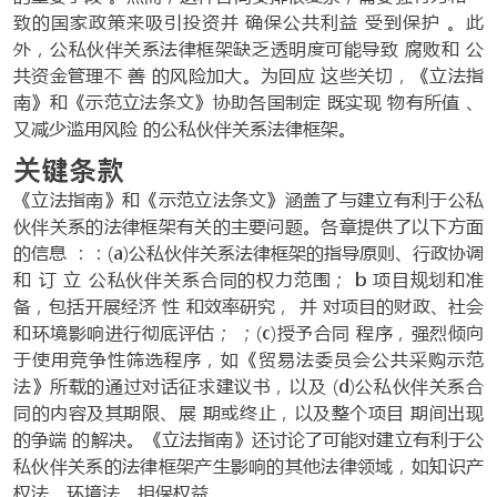
致的国家政策来吸引投资并 确保公共利益 受到保护 。此
外，公私伙伴关系法律框架缺乏透明度可能导致 腐败和 公
共资金管理不 善 的风险加大。为回应 这些关切，《立法指
南》和《示范立法条文》协助各国制定 既实现 物有所值 、
又减少滥用风险 的公私伙伴关系法律框架。
关键条款
《立法指南》和《示范立法条文》涵盖了与建立有利于公私
伙伴关系的法律框架有关的主要问题。各章提供了以下方面
的信息 ：：(a)公私伙伴关系法律框架的指导原则、行政协调
和 订 立 公私伙伴关系合同的权力范围； b 项目规划和准
备，包括开展经济 性 和效率研究， 并 对项目的财政、社会
和环境影响进行彻底评估； ；(c)授予合同 程序，强烈倾向
于使用竞争性筛选程序，如《贸易法委员会公共采购示范
法》所载的通过对话征求建议书，以及 (d)公私伙伴关系合
同的内容及其期限、展 期或终止，以及整个项目 期间出现
的争端 的解决。《立法指南》还讨论了可能对建立有利于公
私伙伴关系的法律框架产生影响的其他法律领域，如知识产
权法、环境法、担保权益