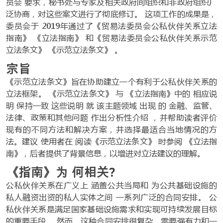
员会 要求，秘书处与专家及相关政府间组织和非政府组织广
泛协商，对这些案文进行了彻底修订。 这项工作的成果是，
委员会于 2019年通过了《贸易法委员会公私伙伴关系立法
指南》 《立法指南》 和《贸易法委员会公私伙伴关系示范
立法条文》 《示范立法条文》 。
宗旨
《示范立法条文》旨在协助建立一个有利于公私伙伴关系的
立法框架。 《示范立法条文》 与 《立法指南》中的 相应说
明 保持一致 这些说明 就 该主题领域 出现 的 金融、监管、
法律、政策和其他问题 作出分析性介绍 ，并帮助读者评价
现有的不同方法和解决方案，并选择最适合当地情况的方
法。建议 使用者在 阅读《示范立法条文》 时参阅 《立法指
南》，后者提供了背景信息，以增进对立法建议的理解。
《指南》为 何相关?
公私伙伴关系在广义上 涵盖公共当局和 为公共基础设施的
私人融资出资的私人实体之间 一系列广泛的合同安排。 公
私伙伴关系是满足国家基础设施需求和实现可持续发展目标
的重要手段 。然而，这种合同安排很复杂，需要强有力和一