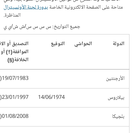
متاحة على الصفحة الالكترونية الخاصة
بدورة لجنة الأونسيترال
المناظرة.
جميع التواريخ: س س س س/ش ش/ي ي
الدولة
الحواشي
التوقيع
التصديق أو الان
الموافقة(†) أو 
الخلافة(§)
الأرجنتين
19/07/1983(*)
بيلاروس
14/06/1974
23/01/1997(*)
بلجيكا
01/08/2008(†)