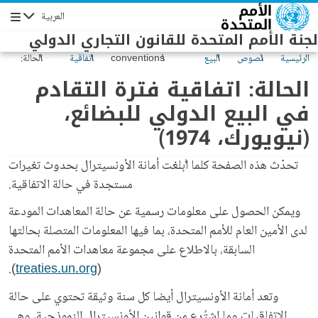
Skip to main conten
العربية
Navigation
لجنة الأمم المتحدة للقانون التجاري الدولي
الرئيسية
نصوص
البيع
conventions
اتفاقية
الحالة:
وحالتها
الدولي
فترة
اتفاقية
الحالة: اتفاقية فترة التقادم
للبضائع
التقادم
فترة
في البيع الدولي للبضائع،
والمعاملات
في البيع
التقادم
المتصلة به
الدولي
في البيع
(نيويورك، 1974)
للبضائع
الدولي
(نيويورك،
للبضائع،
1974)
(نيويورك،
تحدّث هذه الصفحة كلما أُبلغت أمانة الأونسيترال بحدوث تغيرات
1974)
مستجدة في حالة الاتفاقية.
ويمكن الحصول على معلومات رسمية عن حالة المعاهدات المودعة
لدى الأمين العام للأمم المتحدة، بما فيها المعلومات المتصلة بحالتها
السابقة، بالاطلاع على مجموعة معاهدات الأمم المتحدة
).
treaties.un.org
(
وتعد أمانة الأونسيترال أيضا كل سنة وثيقة تحتوي على حالة
الاتفاقيات وما اشتُرع من قوانين الأونسيترال النموذجية، وهي