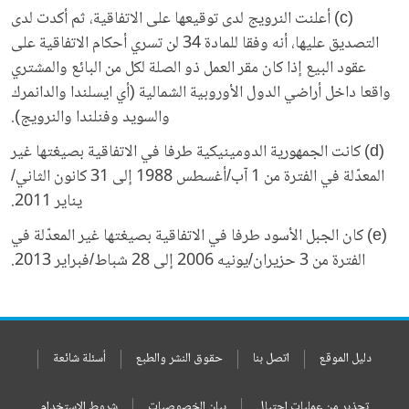
(c) أعلنت النرويج لدى توقيعها على الاتفاقية، ثم أكدت لدى
التصديق عليها، أنه وفقا للمادة 34 لن تسري أحكام الاتفاقية على
عقود البيع إذا كان مقر العمل ذو الصلة لكل من البائع والمشتري
واقعا داخل أراضي الدول الأوروبية الشمالية (أي ايسلندا والدانمرك
والسويد وفنلندا والنرويج).
(d) كانت الجمهورية الدومينيكية طرفا في الاتفاقية بصيغتها غير
المعدّلة في الفترة من 1 آب/أغسطس 1988 إلى 31 كانون الثاني/
يناير 2011.
(e) كان الجبل الأسود طرفا في الاتفاقية بصيغتها غير المعدّلة في
الفترة من 3 حزيران/يونيه 2006 إلى 28 شباط/فبراير 2013.
دليل الموقع
اتصل بنا
حقوق النشر والطبع
أسئلة شائعة
تحذير من عمليات إحتيال
بيان الخصوصيات
شروط الإستخدام