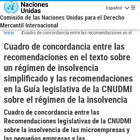
Skip to main content
Español
Navigatio
Comisión de las Naciones Unidas para el Derecho
Mercantil Internacional
Inicio
Cuadro de concordancia entre las recomendaciones en el
texto sobre un régimen de insolvencia simplificado y las
Cuadro de concordancia entre las
recomendaciones en la Guía legislativa de la CNUDMI sobre
el régimen de la insolvencia
recomendaciones en el texto sobre
un régimen de insolvencia
simplificado y las recomendaciones
en la Guía legislativa de la CNUDMI
sobre el régimen de la insolvencia
Cuadro de concordancia entre las
Recomendaciones legislativas de la CNUDMI
sobre la insolvencia de las microempresas y
las pequeñas empresas y las