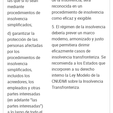
de la insolvencia, será
las que sí lo sean
reconocida en un
mediante
procedimiento de insolvencia
procedimientos de
como eficaz y exigible.
insolvencia
simplificados;
5. El régimen de la insolvencia
debería prever un marco
d) garantizar la
moderno, armonizado y justo
protección de las
que permitiera dirimir
personas afectadas
eficazmente casos de
por los
insolvencia transfronteriza. Se
procedimientos de
recomienda a los Estados que
insolvencia
incorporen a su derecho
simplificados,
interno la Ley Modelo de la
incluidos los
CNUDMI sobre la Insolvencia
acreedores, los
Transfronteriza.
empleados y otras
partes interesadas
(en adelante “las
partes interesadas”)
a lo largo de todo el