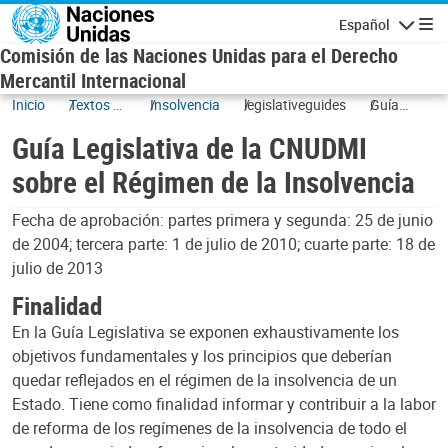
Skip to main content
Español
Navigatio
Comisión de las Naciones Unidas para el Derecho
Mercantil Internacional
Inicio
Textos y
Insolvencia
legislativeguides
Guía
situación
Legislativa
Guía Legislativa de la CNUDMI
de la
CNUDMI
sobre el Régimen de la Insolvencia
sobre el
Régimen
Fecha de aprobación: partes primera y segunda: 25 de junio
de la
de 2004; tercera parte: 1 de julio de 2010; cuarte parte: 18 de
Insolvencia
julio de 2013
Finalidad
En la Guía Legislativa se exponen exhaustivamente los
objetivos fundamentales y los principios que deberían
quedar reflejados en el régimen de la insolvencia de un
Estado. Tiene como finalidad informar y contribuir a la labor
de reforma de los regímenes de la insolvencia de todo el