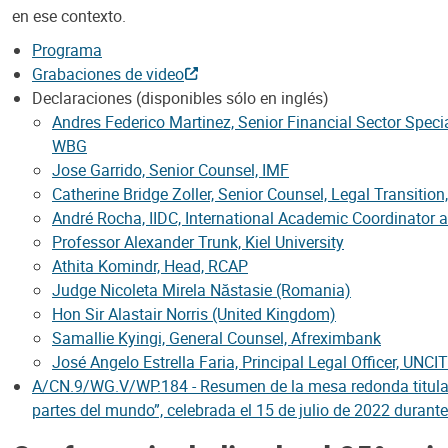
en ese contexto.
Programa
Grabaciones de video
Declaraciones (disponibles sólo en inglés)
Andres Federico Martinez, Senior Financial Sector Specia
WBG
Jose Garrido, Senior Counsel, IMF
Catherine Bridge Zoller, Senior Counsel, Legal Transiti
André Rocha, IIDC, International Academic Coordinator at
Professor Alexander Trunk, Kiel University
Athita Komindr, Head, RCAP
Judge Nicoleta Mirela Năstasie (Romania)
Hon Sir Alastair Norris (United Kingdom)
Samallie Kyingi, General Counsel, Afreximbank
José Angelo Estrella Faria, Principal Legal Officer, UNC
A/CN.9/WG.V/WP.184 - Resumen de la mesa redonda titulada 
partes del mundo”, celebrada el 15 de julio de 2022 durant