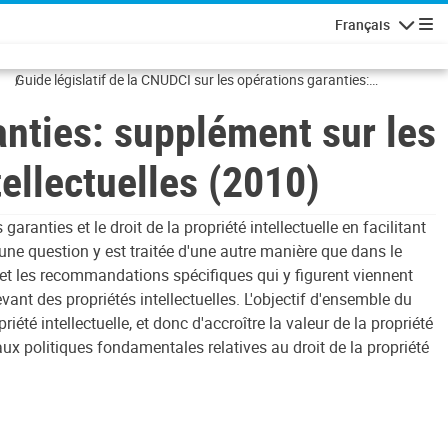
Français
Navigatio
Guide législatif de la CNUDCI sur les opérations garanties:
supplément sur les sûretés réelles mobilières grevant des propriétés
anties: supplément sur les
intellectuelles (2010)
tellectuelles (2010)
nties et le droit de la propriété intellectuelle en facilitant
 une question y est traitée d'une autre manière que dans le
t les recommandations spécifiques qui y figurent viennent
nt des propriétés intellectuelles. L'objectif d'ensemble du
iété intellectuelle, et donc d'accroître la valeur de la propriété
ux politiques fondamentales relatives au droit de la propriété