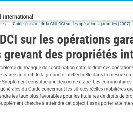
 international
ides
Guide législatif de la CNUDCI sur les opérations garanties (2007)
UDCI sur les opérations gar
 grevant des propriétés in
lème du manque de coordination entre le droit des opérations gara
réséance au droit de la propriété intellectuelle dans la mesure où
le Supplément constitue une deuxième étape. Les commentaires e
érales du Guide concernant les sûretés réelles mobilières greva
dre les taux plus favorables pour les titulaires de droits de propr
upplément cherche à atteindre cet objectif sans porter atteinte a