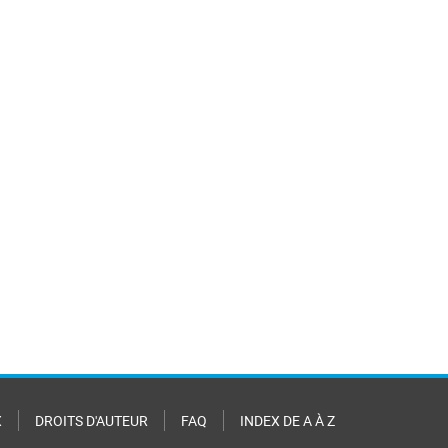
X
DROITS D'AUTEUR
FAQ
INDEX DE A À Z