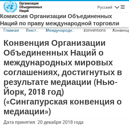
Skip to main content
Русский
Navigatio
Комиссия Организации Объединенных
Наций по праву международной торговли
Главная
Тексты
Международная
conventions
Конвенц
и их
коммерческая
Организ
Конвенция Организации
статус
медиация
Объеди
Наций о
Объединенных Наций о
междун
международных мировых
мировы
соглаше
соглашениях, достигнутых в
достигну
результа
результате медиации (Нью-
медиаци
Йорк, 2018 год)
Йорк, 20
(«Синга
(«Сингапурская конвенция о
конвенц
медиации»)
медиаци
Дата принятия: 20 декабря 2018 года