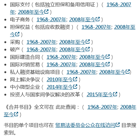
国际支付（包括独立担保和备用信用证）（
1968-2007
年
;
2008年至今
）
电子商务（
1968-2007年
;
2008年至今
）
担保权益（包括应收款融资）（
1968-2007年
;
2008年至
今
）
采购（
1968-2007年
;
2008年至今
）
破产（
1968-2007年
;
2008年至今
）
国际建造合同（
1968-2007年
;
2008年至今
）
国际对销贸易（
1968-2007年
;
2008年至今
）
私人融资基础设施项目（
1968-2007年
;
2008年至今
)
网上解决争议（
2010年至今
）
中小微型企业（
2014年至今
）
投资人与国家间争议解决的改革（
2015年至今
）
《合并书目》全文可在 此处查阅：（
1968-2007年
;
2008年
至今
）
书目的单个项目也可在
贸易法委员会公众在线访问
目录搜
索到。