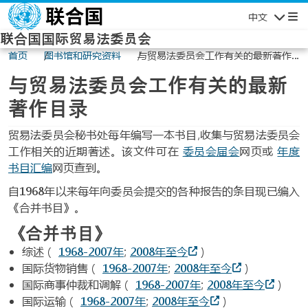
Skip to main content
中文
Navigatio
联合国国际贸易法委员会
首页
图书馆和研究资料
与贸易法委员会工作有关的最新著作
目录
与贸易法委员会工作有关的最新
著作目录
贸易法委员会秘书处每年编写一本书目,收集与贸易法委员会
工作相关的近期著述。该文件可在
委员会届会
网页或
年度
书目汇编
网页查到。
自1968年以来每年向委员会提交的各种报告的条目现已编入
《合并书目》。
《合并书目》
综述（
1968-2007年
;
2008年至今
）
国际货物销售（
1968-2007年
;
2008年至今
）
国际商事仲裁和调解（
1968-2007年
;
2008年至今
）
国际运输（
1968-2007年
;
2008年至今
）