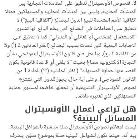
لا. فنصوص الأونسيترال تنطبق على المعاملات التجارية بين
المنشآت التجارية، وليس بين المنشآت التجارية والمستهلكين. فمثلا
اتفاقية الأمم المتحدة للبيع الدول للبضائع ("اتفاقية البيع") لا
تنطبق على المعاملات في البضائع التي يعلم البائع أنها تشترى
"للاستعمال الشخصي أو العائلي أو المنـزلي"، كما لا تنطبق على
الاصابات البدنية التي تحدث بسبب البضائع (انظر المادتين 2 (أ) و5
من اتفاقية البيع). وبالمثل فان قانون الأونسيترال النموذجي بشأن
التجارة الالكترونية مصاغ بحيث "لا يلغي أي قاعدة قانونية يكون
القصد منها حماية المستهلك" (انظر الحاشية (**) للمادة 1 من
القانون النموذجي). وعلى أية حال، يجوز للدول التي تشترع
نصوص الأونسيترال التشريعية أن تجعلها خاضعة لمستوى حماية
المستهلكين الذي تعتبره ملائما.
هل تراعي أعمال الأونسيترال
المسائل البيئية؟
ليست لمعظم نصوص الأونسيترال صلة مباشرة بالشواغل البيئية.
بيد أنه، حيثما تكون للشواغل البيئية صلة بموضوع معيّن، يعترف