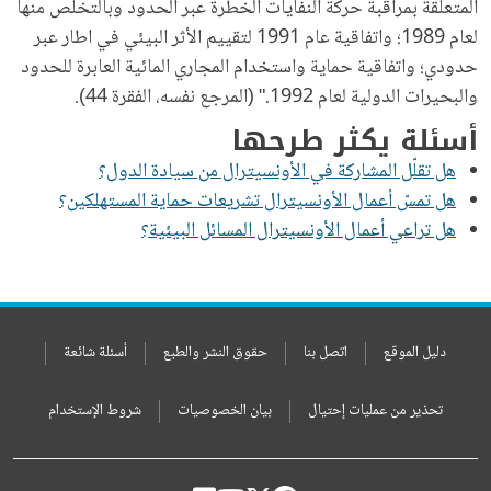
المتعلقة بمراقبة حركة النفايات الخطرة عبر الحدود وبالتخلص منها
لعام 1989؛ واتفاقية عام 1991 لتقييم الأثر البيئي في اطار عبر
حدودي؛ واتفاقية حماية واستخدام المجاري المائية العابرة للحدود
والبحيرات الدولية لعام 1992." (المرجع نفسه، الفقرة 44).
أسئلة يكثر طرحها
هل تقلّل المشاركة في الأونسيترال من سيادة الدول؟
هل تمسّ أعمال الأونسيترال تشريعات حماية المستهلكين؟
هل تراعي أعمال الأونسيترال المسائل البيئية؟
دليل الموقع
اتصل بنا
حقوق النشر والطبع
أسئلة شائعة
تحذير من عمليات إحتيال
بيان الخصوصيات
شروط الإستخدام