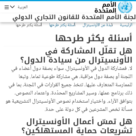
Skip to main conten
العربية
Navigation
لجنة الأمم المتحدة للقانون التجاري الدولي
الرئيسية
نبذة عن الأونسيترال
أسئلة يكثر طرحها
أسئلة يكثر طرحها
أسئلة يكثر طرحها
هل تقلّل المشاركة في
الأونسيترال من سيادة الدول؟
لا. فمشاركة الدول في الأونسيترال، سواء بصفة دول أعضاء في
اللجنة أو بصفة دول مراقبة، هي مشاركة طوعية تماما. وتبعا
للممارسة المتعارف عليها، تتخذ جميع القرارات في اللجنة، بما في
ذلك برنامج عملها، وسير المشاريع المحدّدة، واعتماد النصوص،
بتوافق الآراء. واختيار استخدام نصوص الأونسيترال التشريعية هو
مسألة تخص المشرعين في كل دولة على حدة.
هل تمسّ أعمال الأونسيترال
تشريعات حماية المستهلكين؟