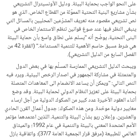
على النحو الواجب بحماية البيئة. ودليل الأونسيترال التشريعي
بشأن مشاريع البنية التحتية المموّلة من القطاع الخاص، الذي هو
نص تشريعي مقصود منه تعريف المشرّعين المحليين بالمسائل التي
ينبغي النظر فيها عند صوغ قوانين تنظم الاستثمار الخاص في
البنى التحتية، يوضّح أنه "يسلم على نطاق واسع بأن حماية البيئة
هي شرط مسبق حاسم الأهمية للتنمية المستدامة." (الفقرة 42 من
الفصل السابع من الدليل التشريعي).
ويبحث الدليل التشريعي الممارسة المسلّم بها في بعض الدول
والمتمثلة في مشاركة الجمهور في اصدار الرخص البيئية، ويرد فيه
النص التالي: "ويمكن أن يساعد الانضمام الى المعاهدات المتصلة
بحماية البيئة على تعزيز النظام الدولي لحماية البيئة. وقد وضع
أثناء العقود الأخيرة عدد كبير من الصكوك الدولية من أجل ارساء
معايير دولية موحّدة. ومن هذه الصكوك: جدول أعمال القرن الحادي
والعشرين، وإعلان ريو بشأن البيئة والتنمية، اللذين اعتمدهما مؤتمر
الأمم المتحدة المعني بالبيئة والتنمية في عام 1992؛ والميثاق
العالمي للطبيعة (مرفق قرار الجمعية العامة 37/7)؛ واتفاقية بازل