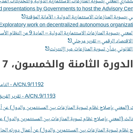
 presentations by Governments to host the Advisory Cent
Exploratory work on decentralized autonomous organizati
لدورة الثامنة والخمسون، 7 – 23 تموز/يوليو 2025، فيينا
A/CN.9/1192 - الثامنة والخمسين وشروحه والجدول الزمنيجدول األعمال المؤقت للدور
A/CN.9/1193 - تقرير الفريق العامل الثاني (المعني بتسوية المنازعات) عن أعمال دورته الثمانين