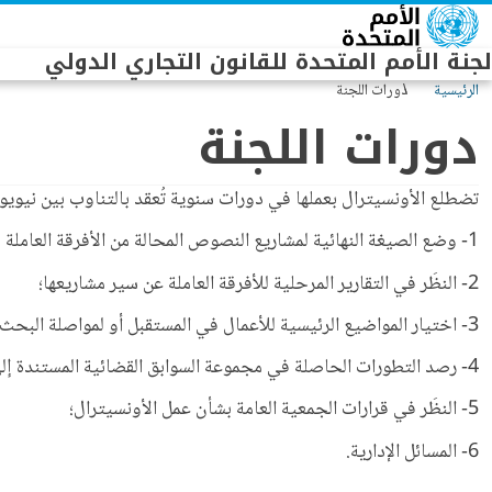
Skip to main conten
لجنة الأمم المتحدة للقانون التجاري الدولي
الرئيسية
دورات اللجنة
دورات اللجنة
تضطلع الأونسيترال بعملها في دورات سنوية تُعقد بالتناوب بين نيويو
1- وضع الصيغة النهائية لمشاريع النصوص المحالة من الأفرقة العاملة إلى اللجنة واعتمادها؛
2- النظَر في التقارير المرحلية للأفرقة العاملة عن سير مشاريعها؛
3- اختيار المواضيع الرئيسية للأعمال في المستقبل أو لمواصلة البحث؛ وتقديمَ تقارير عن أنشطة التعاون والمساعدة التقنية، وتنسيق العمل مع منظمات دولية أخرى؛
4- رصد التطورات الحاصلة في مجموعة السوابق القضائية المستندة إلى نصوص الأونسيترال (نظام "كلاوت") وحالة نصوص الأونسيترال القانونية وترويجها؛
5- النظَر في قرارات الجمعية العامة بشأن عمل الأونسيترال؛
6- المسائل الإدارية.