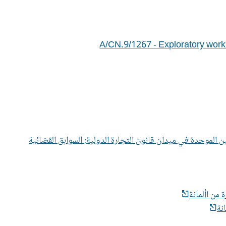
A/CN.9/1267 - Exploratory work
القوانين الموحدة في ميدان قانون التجارة الدولية: السوابق القضائية