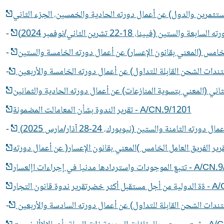
-
-
-
A/CN.9/1201 - تقرير الندوة بشأن المعامالت المضمونة
-
دنيا في إجراءات اإلعسار
دوة قانون التجار
-