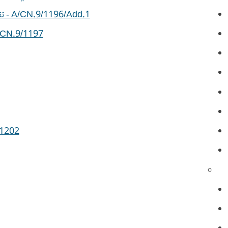
A/CN.9/1196/Add.1 - تقرير الفريق العامل الثالث (المعني بإصلاح نظام تسوية المنازعات بين المستثمرين والدول) عن أعمال دورته الحادية والخمسين، الجزء الثاني
A/CN.9/1197- تقرير الفريق العامل الرابع (المعني بالتجارة الإلكترونية) عن أعمال دورته السابعة والستين (فيينا، 18-22 
A/CN.9/1202- تقرير الفريق العامل الرابع (المعني ب