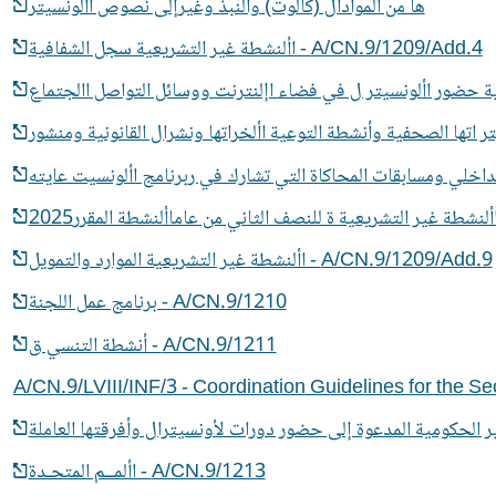
ها من الموادال (كالوت) والنُّبذ وغيرإلى نصوص األونسيتر
A/CN.9/1209/Add.4 - األنشطة غير التشريعية سجل الشفافية
A/CN.9/1209/Add.9 - األنشطة غير التشريعية الموارد والتمويل
A/CN.9/1210 - برنامج عمل اللجنة
A/CN.9/1211 - أنشطة التنسي ق
A/CN.9/LVIII/INF/3 - Coordination Guidelines for the
A/CN.9/1213 - األمــم المتحـدة