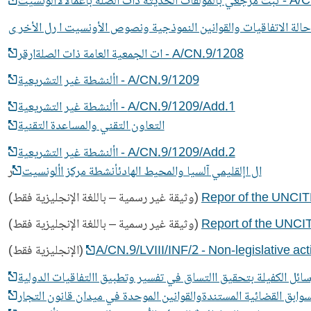
صلة بأعمالالاألونسيت
A/CN.9/1208 - ات الجمعية العامة ذات الصلةارقر
A/CN.9/1209 - األنشطة غير التشريعية
A/CN.9/1209/Add.1 - األنشطة غير التشريعية
التعاون التقني والمساعدة التقنية
A/CN.9/1209/Add.2 - األنشطة غير التشريعية
ال اإلقليمي آلسيا والمحيط الهادئأنشطة مركز األونسيت
ر
Repor of the UNCIT
(وثيقة غير رسمية – باللغة الإنجليزية فقط)
Report of the UNC
(وثيقة غير رسمية – باللغة الإنجليزية فقط)
A/CN.9/LVIII/INF/2 - Non-legislative act
(الإنجليزية فقط)
لسوابق القضائية المستندةوالقوانين الموحدة في ميدان قانون التجار