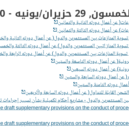
موز/يوليه 2026، نيويورك
 draft supplementary provisions on the conduct of procee
 draft supplementary provisions on the conduct of procee