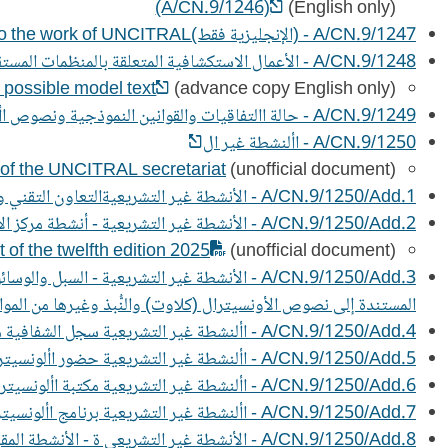
(A/CN.9/1246)
(English only)
A/CN.9/1247 - (الإنجليزية فقط)Bibliography of recent writings related to the work of UNCITRAL
A/CN.9/1248 - الأعمال الاستكشافية المتعلقة بالمنظمات المستقلة اللامركزي ة
 possible model text
(advance copy English only)
A/CN.9/1249 - حالة االتفاقيات والقوانين النموذجية ونصوص األونسيت ارل األخرى مذكرة من األمانة
A/CN.9/1250 - األنشطة غير ال
s of the UNCITRAL secretariat
(unofficial document)
A/CN.9/1250/Add.1 - الأنشطة غير التشريعيةالتعاون التقني والمساعدة التقنية
A/CN.9/1250/Add.2 - الأنشطة غير التشريعية - أنشطة مركز الأونسيترال الإقليمي لآسيا والمحيط الهادئ -
of the twelfth edition 2025
(unofficial document)
A/CN.9/1250/Add.3 - الأنشطة غير التشريعية - 
المستندة إلى نصوص الأونسيترال (كلاوت) والنُّبذ وغيرها من الموا
A/CN.9/1250/Add.4 - األنشطة غير التشريعية سجل الشفافية مذكرة من األمانة
A/CN.9/1250/Add.5 - األنشطة غير التشريعية حضور األونسيترال على اإلنترنت ووسائل التواصل االجتماعي مذكرة من األمانة
A/CN.9/1250/Add.6 - األنشطة غير التشريعية مكتبة األونسيترال القانونية ومنشوراتها ونشراتها الصحفية وأنشطة التوعية األخرى مذكرة من األمانة
A/CN.9/1250/Add.7 - األنشطة غير التشريعية برنامج األونسيترال للتدريب الداخلي ومسابقات المحاكاة المدعومة رسميا مذكرة من األمانة
A/CN.9/1250/Add.8 - الأنشطة غير التشريعي ة - الأنشطة المقررة للنصف الثاني من عام