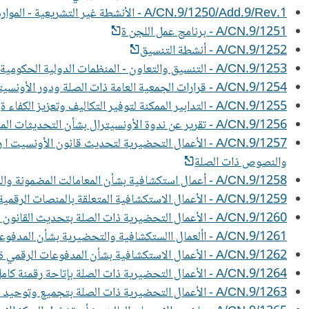
A/CN.9/1250/Add.9/Rev.1 - الأنشطة غير التشريعية - الموارد والتمويل
A/CN.9/1251 - برنامج عمل اللجن ة
A/CN.9/1252 - أنشطة التنسيق
A/CN.9/1253 - التنسيق والتعاون - المنظمات الدولية الحكومية وغير الحكومية المدعوة إلى حضور دورات الأونسيترال وأفرقتها العاملة
A/CN.9/1254 - قرارات الجمعية العامة ذات الصلة ودور الأونسيترال في تعزيز سيادة القانون على الصعيدين الوطني والدولي
A/CN.9/1255 - التدابير الممكنة لتوفير التكاليف وتعزيز الكفاء ة
A/CN.9/1256 - تقرير عن ندوة الأونسيترال بشأن التحديثات الممكن إدخالها على دليل اشتراع وتفسير قانون الأونسيترال النموذجي بشأن الإعسار عبر الحدود
A/CN.9/1257 - الأعمال التحضيرية لتحديث قانون الأونسيت ا رل النموذجي للاشت ا رء العمومي
والنصوص ذات الصلة
A/CN.9/1258 - أعمال استكشافية بشأن المعامالت المضمونة والمنصات الرقمية - ندوة حول "مواءمة القانون في عصر التجارة والتمويل الرقميين
A/CN.9/1259 - الأعمال الاستكشافية المتعلقة بالمنصات الرقمية والقانون الخاص
A/CN.9/1260 - الأعمال التحضيرية ذات الصلة بتحديث القانون النموذجي المتعلق بالمعاملات المضمونة
A/CN.9/1261 - األعمال االستكشافية والتحضيرية بشأن المدفوعات الرقمية والتجارة الالورقية - ندوة
A/CN.9/1262 - الأعمال الاستكشافية بشأن المدفوعات الرقمي ة
A/CN.9/1264 - الأعمال التحضيرية ذات الصلة بإتاحة رقمنة كامل سلسلة التجارة والتجارة اللاورقية
A/CN.9/1263 - الأعمال التحضيرية ذات الصلة بتجميع وتوحيد نصوص الأونسيت ا رل التي تتناول جوانب إلكترونية