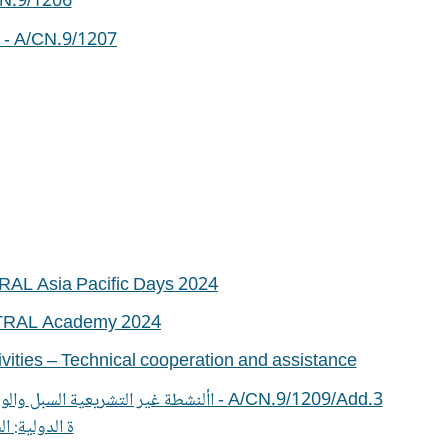
A/CN.9/1206 - ثبت مرجعي بالمؤلفات الحديثة ذات ال
A/CN.9/1207 - حالة الاتفاقيات والقوانين النموذجية ونصوص الأونسيت ا رل الأخر ى
RAL Asia Pacific Days 2024
ITRAL Academy 2024
ivities – Technical cooperation and assistance
A/CN.9/1209/Add.3 - األنشطة غير التشريعية السبل والوسائل الكفيلة بتحقيق االتساق في تفسير وتطبيق االتفاقيات الدولية
ة الدولية: ا