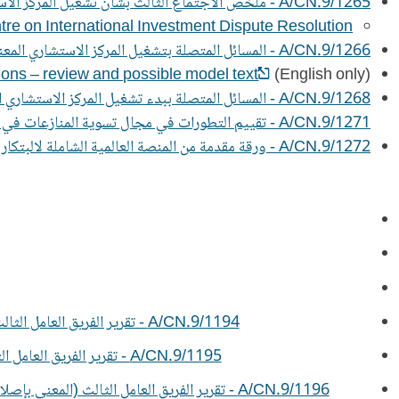
A/CN.9/1265 - ملخص الاجتماع الثالث بشأن تشغيل المركز الاستشاري المعني بتسوية المنازعات الاستثمارية الدولية والتحديثات المدخلة على النظام الأساسي الخاص به
re on International Investment Dispute Resolution
A/CN.9/1266 - المسائل المتصلة بتشغيل المركز الاستشاري المعني بتسوية المنازعات الاستثمارية الدولية - الأمانة المؤقتة
ons – review and possible model text
(English only)
A/CN.9/1268 - المسائل المتصلة ببدء تشغيل المركز الاستشاري المعني بتسوية المنازعات الاستثمارية الدولية – المادة 9 من النظام الأساسي ومشروع مقرر من اللجنة
A/CN.9/1271 - تقييم التطورات في مجال تسوية المنازعات في الاقتصاد الرقمي – تقرير مرحلي
A/CN.9/1272 - ورقة مقدمة من المنصة العالمية الشاملة لالبتكار القانوني بشأن تسوية المنازعات عبر اإلنترنت
ا
A/CN.9/1194 - تقرير الفريق العامل الثالث (المعني بإصلاح نظام تسوية المنازعات بين المستثمرين والدول) عن أعمال دورته التاسعة والأربعين (فيينا، 23-27 أيلول/سبتمبر 2024)
A/CN.9/1195 - تقرير الفريق العامل الثالث (المعني بإصلاح نظام تسوية المنازعات بين المستثمرين والدول) عن أعمال دورته الخمسين (فيينا، 20-24 كانون الثاني/يناير 2025)
A/CN.9/1196 - تقرير الفريق العامل الثالث (المعني بإصلاح نظام تسوية المنازعات بين المستثمرين والدول) عن أعمال دورته الحادية والخمسين، الجزء الأول (نيويورك، 17-19 شباط/فبراير 2025)