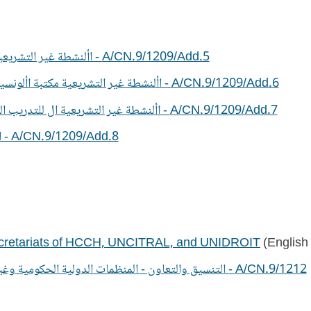
A/CN.9/1209/Add.5 - األنشطة غير التشريعية حضور األونسيتر ل في فضاء اإلنترنت ووسائل التواصل االجتماع
A/CN.9/1209/Add.6 - األنشطة غير التشريعية مكتبة األونسيتر اتها الصحفية وأنشطة التوعية األخراتها ونشرال القانونية ومنشور
A/CN.9/1209/Add.7 - األنشطة غير التشريعية ال للتدريب الداخلي ومسابقات المحاكاة التي تشارك في ربرنامج األونسيت عايته
A/CN.9/1209/Add.8 - األنشطة غير التشريعية ة للنصف الثاني من عاماألنشطة المقرر2025
 Secretariats of HCCH, UNCITRAL, and UNIDROIT
(English 
A/CN.9/1212 - التنسيق والتعاون - المنظمات الدولية الحكومية وغير الحكومية المدعوة إلى حضور دورات لأونسيترال وأفرقتها العاملة