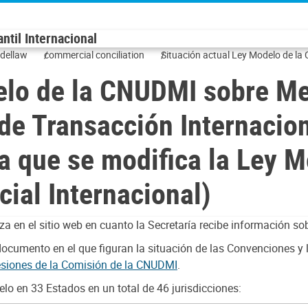
til Internacional
dellaw
commercial conciliation
Situación actual Ley Modelo de la
Transacción Internacionales Result
elo de la CNUDMI sobre M
de la CNUDMI sobre Conciliación C
de Transacción Internacion
la que se modifica la Ley 
ial Internacional)
za en el sitio web en cuanto la Secretaría recibe información 
ocumento en el que figuran la situación de las Convenciones y
esiones de la Comisión de la CNUDMI
.
lo en 33 Estados en un total de 46 jurisdicciones: