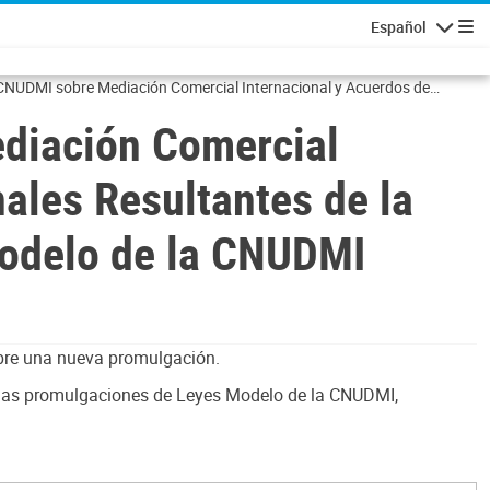
Español
Navigatio
 CNUDMI sobre Mediación Comercial Internacional y Acuerdos de
antes de la Mediación, de 2018 (por la que se modifica la Ley Modelo
ediación Comercial
omercial Internacional)
ales Resultantes de la
Modelo de la CNUDMI
sobre una nueva promulgación.
 las promulgaciones de Leyes Modelo de la CNUDMI,