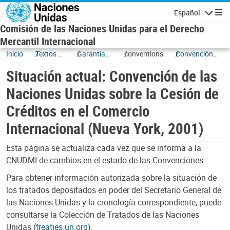
Skip to main content
Español
Navigatio
Comisión de las Naciones Unidas para el Derecho
Mercantil Internacional
Inicio
Textos y
Garantías
conventions
Convención
situación
mobiliarias
de las
Situación actual: Convención de las
Naciones
Unidas sobre
Naciones Unidas sobre la Cesión de
la Cesión de
Créditos en el Comercio
Créditos en
el Comercio
Internacional (Nueva York, 2001)
Internacional
(Nueva York,
Esta página se actualiza cada vez que se informa a la
2001)
CNUDMI de cambios en el estado de las Convenciones.
Para obtener información autorizada sobre la situación de
los tratados depositados en poder del Secretario General de
las Naciones Unidas y la cronología correspondiente, puede
consultarse la Colección de Tratados de las Naciones
Unidas (
treaties.un.org
).