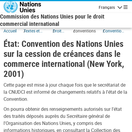
Skip to main content
Français
Navigatio
Commission des Nations Unies pour le droit
commercial international
Accueil
Textes et
Droit
conventions
Convention
ratifications
des
des Nations
État: Convention des Nations Unies
sûretés
Unies sur la
cession de
sur la cession de créances dans le
créances
commerce international (New York,
dans le
commerce
2001)
international
(New York,
Cette page est mise à jour chaque fois que le secrétariat de
2001)
la CNUDCI est informé de changements relatifs à l'état de la
Convention.
On pourra obtenir des renseignements autorisés sur l'état
des traités déposés auprès du Secrétaire général de
l'Organisation des Nations Unies, y compris des
informations historiques, en consultant la Collection des