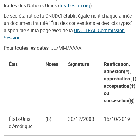
traités des Nations Unies (
treaties.un.org
).
Le secrétariat de la CNUDCI établit également chaque année
un document intitulé "État des conventions et des lois types"
disponible sur la page Web de la
UNCITRAL Commission
Session
.
Pour toutes les dates: JJ/MM/AAAA
État
Notes
Signature
Ratification,
adhésion(*),
approbation(†)
acceptation(‡)
ou
succession(§)
États-Unis
(b)
30/12/2003
15/10/2019
d'Amérique