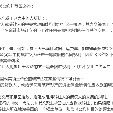
在《公约》范围之外：
融资产或工具为中间人所持）。
用“转让人或受让人的中央管理职能行使地”这一短语，其含义等同
义中提及“在金融市场订立的与上述任何交易相类似的任何其他交易
的量化计量。例如，参照天气统计数据、运费率、排放量配额或经
第2条(a)项中将其定义为获得一笔款额的合同权利，因此《公约
或其他转移。
国向受让人提供对于收益的某一最低限度权利，但并不禁止缔约国
，美国或其领土单位的破产法在某些情况下可能会：
的贷款人，或给予使用破产财产的资金保全所转让应收款的破产管理人
贱卖交易和意图挫败、拖延或阻碍转让人的债权人的交易的规则。
一颁行的《统一商法典》第9条法规管辖的应收款转让，如果根据
，转让人所在地为美国的一个领土单位，则为《公约》目的该领土