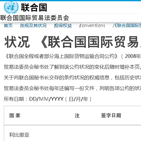
Skip to main content
联合国国际贸易法委员会
首页
法规及其状况
担保权益
conventions
《联合国国际
状况 《联合国国际贸易
《联合国全程或者部分海上国际货物运输合同公约》（2008
贸易法委员会秘书处了解到该公约状况的变化后随时增补本页
关于向联合国秘书长交存的条约状况的权威信息，包括历史状
贸易法委员会秘书处每年还编写一份文件，列明各项公约的状
所有日期：DD/MM/YYYY（日/月/年）
国 家
注
签字日期
利比里亚