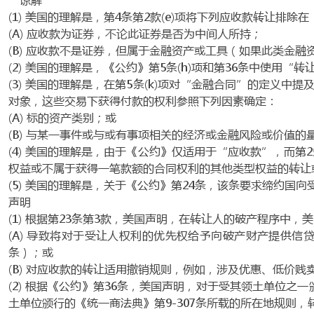
(1) 美国的理解是，第4条第2款(e)项将下列应收款转让排除
(A) 应收款为证券，不论此证券是否为中间人所持；
(B) 应收款不是证券，但属于金融资产或工具（如果此类金
(2) 美国的理解是，《公约》第5条(h)项和第36条中使
(3) 美国的理解是，在第5条(k)项对“金融合同”的定
对象，这些交易下获得付款的权利参照下列因素确定：
(A) 标的资产类别；或
(B) 与某一事件或与或有事项相关的经济或金融风险或价值
(4) 美国的理解是，由于《公约》仅适用于“应收款”，而
权益或不属于获得一笔款额的合同权利的其他类型权益的转让
(5) 美国的理解是，关于《公约》第24条，该条要求缔约
声明
(1) 根据第23条第3款，美国声明，在转让人的破产程序中
(A) 导致将对于受让人权利的优先权给予向破产财产提供信贷
条）；或
(B) 对应收款的转让适用撤销规则，例如，涉及优惠、低价
(2) 根据《公约》第36条，美国声明，对于受其领土单位之
土单位颁行的《统一商法典》第9-307条所载的所在地规则