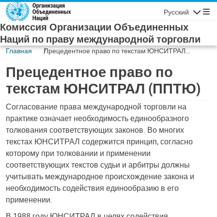
Skip to main content
Русский
Navigatio
Комиссия Организации Объединенных
Наций по праву международной торговли
Главная
Прецедентное право по текстам ЮНСИТРАЛ
(ППТЮ)
Прецедентное право по
текстам ЮНСИТРАЛ (ППТЮ)
Согласование права международной торговли на
практике означает необходимость единообразного
толкования соответствующих законов. Во многих
текстах ЮНСИТРАЛ содержится принцип, согласно
которому при толковании и применении
соответствующих текстов судьи и арбитры должны
учитывать международное происхождение закона и
необходимость содействия единообразию в его
применении.
В 1988 году ЮНСИТРАЛ в целях содействия