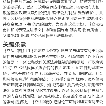
私伙伴关系是满足国家基础设施需求和实现可持续发展目标
的重要手段 。然而，这种合同安排很复杂，需要强有力和一
致的国家政策来吸引投资并 确保公共利益 受到保护 。此
外，公私伙伴关系法律框架缺乏透明度可能导致 腐败和 公
共资金管理不 善 的风险加大。为回应 这些关切，《立法指
南》和《示范立法条文》协助各国制定 既实现 物有所值 、
又减少滥用风险 的公私伙伴关系法律框架。
关键条款
《立法指南》和《示范立法条文》涵盖了与建立有利于公私
伙伴关系的法律框架有关的主要问题。各章提供了以下方面
的信息 ：：(a)公私伙伴关系法律框架的指导原则、行政协调
和 订 立 公私伙伴关系合同的权力范围； b 项目规划和准
备，包括开展经济 性 和效率研究， 并 对项目的财政、社会
和环境影响进行彻底评估； ；(c)授予合同 程序，强烈倾向
于使用竞争性筛选程序，如《贸易法委员会公共采购示范
法》所载的通过对话征求建议书，以及 (d)公私伙伴关系合
同的内容及其期限、展 期或终止，以及整个项目 期间出现
的争端 的解决。《立法指南》还讨论了可能对建立有利于公