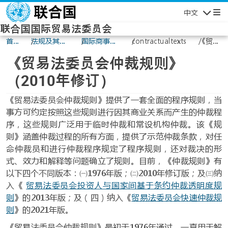
Skip to main content
中文
Navigatio
联合国国际贸易法委员会
首
法规及其状
国际商事仲
contractualtexts
《贸易
页
况
裁
法委员
《贸易法委员会仲裁规则》
会仲裁
规则》
（2010年修订）
（2010
年修
《贸易法委员会仲裁规则》提供了一套全面的程序规则，当
订）
事方可约定按照这些规则进行因其商业关系而产生的仲裁程
序，这些规则广泛用于临时仲裁和常设机构仲裁。该《规
则》涵盖仲裁过程的所有方面，提供了示范仲裁条款，对任
命仲裁员和进行仲裁程序规定了程序规则，还对裁决的形
式、效力和解释等问题确立了规则。目前，《仲裁规则》有
以下四个不同版本：㈠1976年版；㈡2010年修订版；及㈢纳
入《
贸易法委员会投资人与国家间基于条约仲裁透明度规
则
》的2013年版；及（四）纳入《
贸易法委员会快速仲裁规
则
》的2021年版。
《贸易法委员会仲裁规则》最初于1976年通过，一直用于解