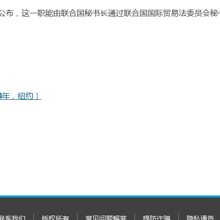
公布，这一职能由联合国秘书长通过联合国国际贸易法委员会
4年，纽约）
联系我们
版权所有
常见问题解答
提防诈骗
隐私通告