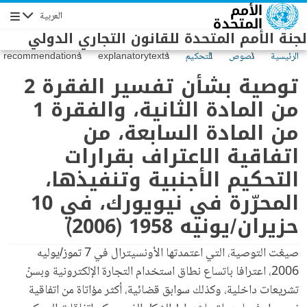
Skip to main conten
العربية
Navigation
لجنة الأمم المتحدة للقانون التجاري الدولي
الرئيسية
نصوص
للتحكيم
explanatorytexts
recommendations
وحالتها
التجاري
توصية بشأن تفسير الفقرة 2
الدولي
من المادة الثانية، والفقرة 1
من المادة السابعة، من
اتفاقية الاعتراف بقرارات
التحكيم الأجنبية وتنفيذها،
المحرّرة في نيويورك، في 10
حزيران/يونيه 1958 (2006)
صيغت التوصية، التي اعتمدتها الأونسيترال في 7 تموز/يوليه
2006، اعترافا باتساع نطاق استخدام التجارة الإلكترونية وبسنّ
تشريعات داخلية، وكذلك سوابق قضائية، أكثر مؤاتاة من اتفاقية