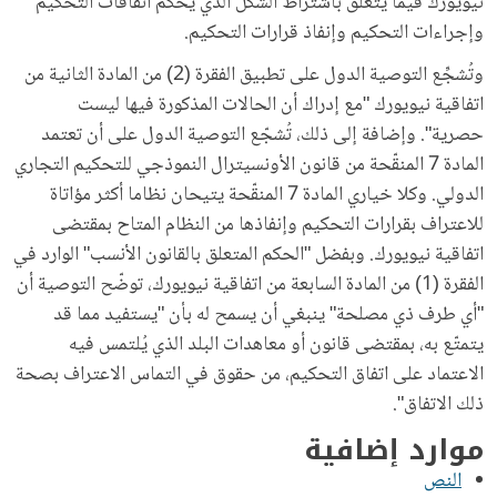
نيويورك فيما يتعلق باشتراط الشكل الذي يحكم اتفاقات التحكيم
وإجراءات التحكيم وإنفاذ قرارات التحكيم.
وتُشجِّع التوصية الدول على تطبيق الفقرة (2) من المادة الثانية من
اتفاقية نيويورك "مع إدراك أن الحالات المذكورة فيها ليست
حصرية". وإضافة إلى ذلك، تُشجّع التوصية الدول على أن تعتمد
المادة 7 المنقّحة من قانون الأونسيترال النموذجي للتحكيم التجاري
الدولي. وكلا خياري المادة 7 المنقّحة يتيحان نظاما أكثر مؤاتاة
للاعتراف بقرارات التحكيم وإنفاذها من النظام المتاح بمقتضى
اتفاقية نيويورك. وبفضل "الحكم المتعلق بالقانون الأنسب" الوارد في
الفقرة (1) من المادة السابعة من اتفاقية نيويورك، توضّح التوصية أن
"أي طرف ذي مصلحة" ينبغي أن يسمح له بأن "يستفيد مما قد
يتمتّع به، بمقتضى قانون أو معاهدات البلد الذي يُلتمس فيه
الاعتماد على اتفاق التحكيم، من حقوق في التماس الاعتراف بصحة
ذلك الاتفاق".
موارد إضافية
النص