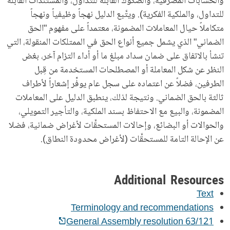
والحسابات المصرفية، والصكوك القابلة للتداول، والمستندات القابلة
للتداول، والملكية الفكرية). ويتَّبع الدليل نهجاً وظيفياً ونهجاً
متكاملاً حيال المعاملات المضمونة، معتمداً على مفهوم "الحق
الضماني" الذي يشمل جميع أنواع الحق في الممتلكات المنقولة، التي
تنشأ بالاتفاق على ضمان سداد مبلغ ما أو أداء التزام آخر، بغض
النظر عن شكل المعاملة أو المصطلحات المستخدمة من قِبل
الطرفين، فضلاً عن اعتماده على سجل عام يوفِّر إشعاراً لأطراف
ثالثة بالحق الضماني. ونتيجة لذلك، ينطبق الدليل على المعاملات
المضمونة، والبيع مع الاحتفاظ بسند الملكية، والتأجير التمويلي،
والحوالات أو البضائع، وإحالات المستحقَّات لأغراض ضمانية، فضلا
عن الإحالة التامة للمستحقَّات (لأغراض محدودة النطاق).
Additional Resources
Text
Terminology and recommendations
General Assembly resolution 63/121