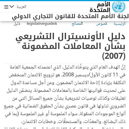
Skip to main conten
العربية
Navigation
لجنة الأمم المتحدة للقانون التجاري الدولي
الرئيسية
نصوص
المصالح
legislativeguides
دليل
وحالتها
الضمانية
الأونسيترال
دليل الأونسيترال التشريعي
التشريعي
بشأن المعاملات المضمونة
بشأن
المعاملات
(2007)
المضمونة
(2007)
إنَّ الهدف العام الذي يتوخَّاه الدليل، الذي اعتمدته الجمعية العامة
في 11 كانون الأول/ديسمبر 2008، هو ترويج الائتمان المنخفض
التكلفة بزيادة إتاحة الائتمان المضمون. ومن أجل مساعدة الدول
على تحديث قوانينها الخاصة بالمعاملات المضمونة، يتضمَّن الدليل
تعليقات وكذلك توصيات تشريعية بشأن جميع المسائل التي من
الضروري تناولها في قانون عصري بشأن الحقوق الضمانية في جميع
أنواع الموجودات المنقولة، سواء الملموسة أو غير الملموسة (بما في
ذلك البضائع، والمعدّات، والمستحقَّات، وخطابات الائتمان،