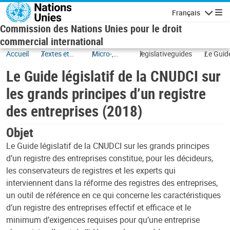
Skip to main content
Français
Navigatio
Commission des Nations Unies pour le droit
commercial international
Accueil
Textes et
Micro-,
legislativeguides
Le Guid
ratifications
petites et
législati
Le Guide législatif de la CNUDCI sur
moyennes
de la
entreprises
CNUDCI
les grands principes d’un registre
sur les
des entreprises (2018)
grands
principe
Objet
d’un
registre
Le Guide législatif de la CNUDCI sur les grands principes
des
d’un registre des entreprises constitue, pour les décideurs,
entrepr
les conservateurs de registres et les experts qui
(2018)
interviennent dans la réforme des registres des entreprises,
un outil de référence en ce qui concerne les caractéristiques
d’un registre des entreprises effectif et efficace et le
minimum d’exigences requises pour qu’une entreprise