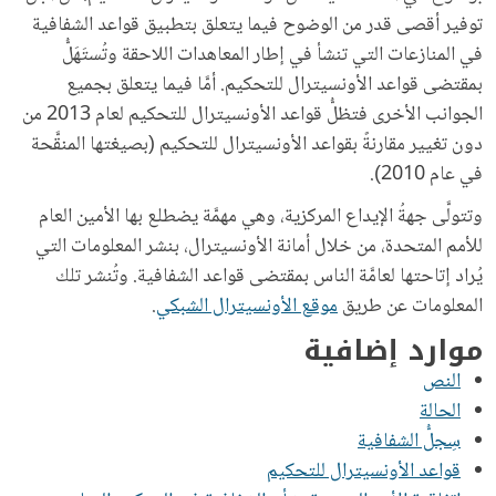
توفير أقصى قدر من الوضوح فيما يتعلق بتطبيق قواعد الشفافية
في المنازعات التي تنشأ في إطار المعاهدات اللاحقة وتُستَهَلُّ
بمقتضى قواعد الأونسيترال للتحكيم. أمَّا فيما يتعلق بجميع
الجوانب الأخرى فتظلُّ قواعد الأونسيترال للتحكيم لعام 2013 من
دون تغيير مقارنةً بقواعد الأونسيترال للتحكيم (بصيغتها المنقَّحة
في عام 2010).
وتتولَّى جهةُ الإيداع المركزية، وهي مهمَّة يضطلع بها الأمين العام
للأمم المتحدة، من خلال أمانة الأونسيترال، بنشر المعلومات التي
يُراد إتاحتها لعامَّة الناس بمقتضى قواعد الشفافية. وتُنشر تلك
المعلومات عن طريق
موقع الأونسيترال الشبكي
.
موارد إضافية
النص
الحالة
سِجلُّ الشفافية
قواعد الأونسيترال للتحكيم