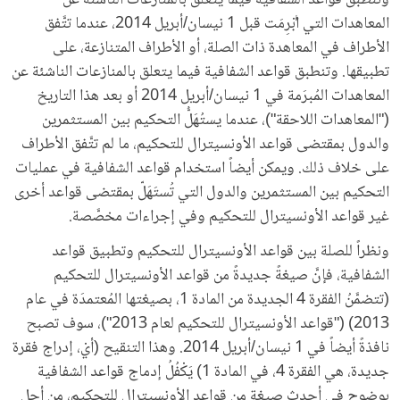
وتنطبق قواعدُ الشفافية فيما يتعلق بالمنازعات الناشئة عن
المعاهدات التي أُبْرِمَت قبل 1 نيسان/أبريل 2014، عندما تتَّفق
الأطراف في المعاهدة ذات الصلة، أو الأطراف المتنازعة، على
تطبيقها. وتنطبق قواعد الشفافية فيما يتعلق بالمنازعات الناشئة عن
المعاهدات المُبرَمة في 1 نيسان/أبريل 2014 أو بعد هذا التاريخ
("المعاهدات اللاحقة")، عندما يستُهَلُّ التحكيم بين المستثمرين
والدول بمقتضى قواعد الأونسيترال للتحكيم، ما لم تتَّفق الأطراف
على خلاف ذلك. ويمكن أيضاً استخدام قواعد الشفافية في عمليات
التحكيم بين المستثمرين والدول التي تُستَهَلّ بمقتضى قواعد أخرى
غير قواعد الأونسيترال للتحكيم وفي إجراءات مخصَّصة.
ونظراً للصلة بين قواعد الأونسيترال للتحكيم وتطبيق قواعد
الشفافية، فإنَّ صيغةً جديدةً من قواعد الأونسيترال للتحكيم
(تتضمَّنُ الفقرة 4 الجديدة من المادة 1، بصيغتها المُعتمدَة في عام
2013) ("قواعد الأونسيترال للتحكيم لعام 2013")، سوف تصبح
نافذةً أيضاً في 1 نيسان/أبريل 2014. وهذا التنقيح (أيْ، إدراج فقرة
جديدة، هي الفقرة 4، في المادة 1) يَكْفُلُ إدماج قواعد الشفافية
بوضوح في أحدث صيغة من قواعد الأونسيترال للتحكيم، من أجل