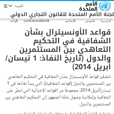
Skip to main conten
العربية
Navigation
لجنة الأمم المتحدة للقانون التجاري الدولي
الرئيسية
نصوص
للتحكيم
contractualtexts
قواعد
وحالتها
التجاري الدولي
الأونسيترال
قواعد الأونسيترال بشأن
بشأن
الشفافية في التحكيم
الشفافية
في
التعاهدي بين المستثمرين
التحكيم
التعاهدي
والدول (تاريخ النفاذ: 1 نيسان/
بين
أبريل 2014)
المستثمرين
والدول
(تاريخ
تتضمَّن قواعدُ الأونسيترال بشأن الشفافية في التحكيم التعاهدي
النفاذ: 1
بين المستثمرين والدول (قواعد الشفافية)، التي يبدأ نفاذها في 1
نيسان/
نيسان/أبريل 2014، مجموعةً من القواعد الإجرائية التي تنصُّ على
أبريل
2014)
الشفافية وإمكانية وصول عامَّة الجمهور إلى التحكيم التعاهدي بين
المستثمرين والدول.