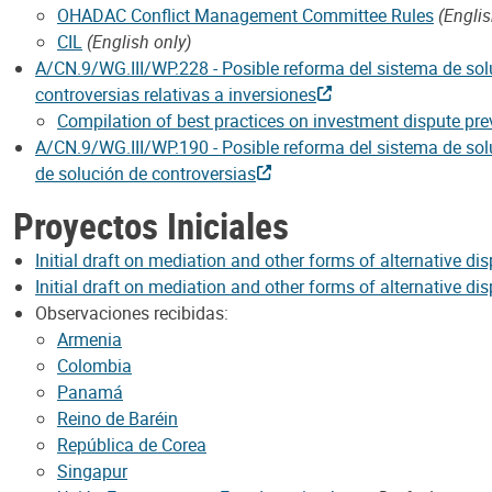
OHADAC Conflict Management Committee Rules
(Englis
CIL
(English only)
A/CN.9/WG.III/WP.228 - Posible reforma del sistema de soluc
controversias relativas a inversiones
Compilation of best practices on investment dispute pre
A/CN.9/WG.III/WP.190 - Posible reforma del sistema de solu
de solución de controversias
Proyectos Iniciales
Initial draft on mediation and other forms of alternative di
Initial draft on mediation and other forms of alternative d
Observaciones recibidas:
Armenia
Colombia
Panamá
Reino de Baréin
República de Corea
Singapur