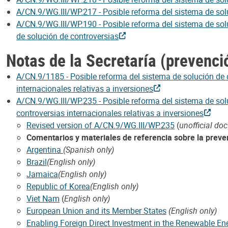
A/CN.9/WG.III/WP.217 ­- Posible reforma del sistema de sol
A/CN.9/WG.III/WP.190 - Posible reforma del sistema de solu
de solución de controversias
Notas de la Secretaría (prevenci
A/CN.9/1185 - Posible reforma del sistema de solución de c
internacionales relativas a inversiones
A/CN.9/WG.III/WP.235 - Posible reforma del sistema de solu
controversias internacionales relativas a inversiones
Revised version of A/CN.9/WG.III/WP.235
(
unofficial do
Comentarios y materiales de referencia sobre la preven
Argentina
(Spanish only)
Brazil
(English only)
Jamaica
(English only)
Republic of Korea
(English only)
Viet Nam
(
English only)
European Union and its Member States
(English only)
Enabling Foreign Direct Investment in the Renewable En