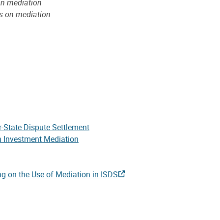
on mediation
es on mediation
r-State Dispute Settlement
n Investment Mediation
ing on the Use of Mediation in ISDS