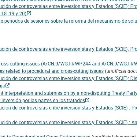
ción de controversias entre inversionistas y Estados (SCIE): Pr
 18, 19 y 20)
e periodos de sesiones sobre la reforma del mecanismo de soluc
ción de controversias entre inversionistas y Estados (SCIE): Pr
cross-cutting issues (A/CN.9/WG.III/WP.244 and A/CN.9/WG.III/
es related to procedural and cross-cutting issues
(
unofficial doc
ción de controversias entre inversionistas y Estados (SCIE): Di
ajo
int interpretation and submission by a non-disputing Treaty Part
 inversión por las partes en los tratados
ción de controversias entre inversionistas y Estados (SCIE) : P
ción de controversias entre inversionistas y Estados (SCIE) : A
ted to Procedural and Cross-Cutting Issues
(
unofficial document,