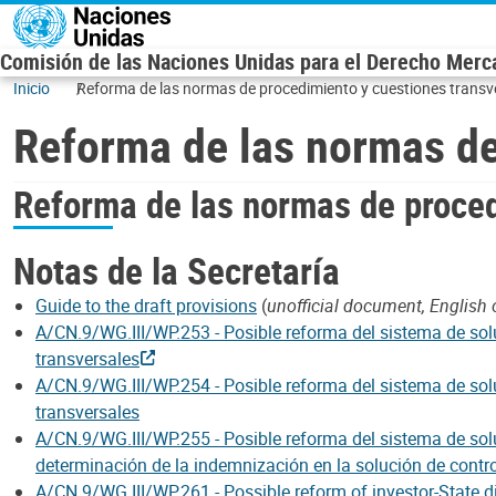
Skip to main content
Comisión de las Naciones Unidas para el Derecho Mercan
Inicio
Reforma de las normas de procedimiento y cuestiones transv
Reforma de las normas de
Reforma de las normas de proced
Notas de la Secretaría
Guide to the draft provisions
(
unofficial document, English 
A/CN.9/WG.III/WP.253 - Posible reforma del sistema de solu
transversales
A/CN.9/WG.III/WP.254 - Posible reforma del sistema de solu
transversales
A/CN.9/WG.III/WP.255 - Posible reforma del sistema de soluc
determinación de la indemnización en la solución de contro
A/CN.9/WG.III/WP.261 - Possible reform of investor-State 