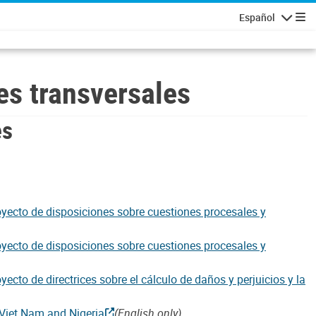
Español
Navigatio
es transversales
es
oyecto de disposiciones sobre cuestiones procesales y
oyecto de disposiciones sobre cuestiones procesales y
ecto de directrices sobre el cálculo de daños y perjuicios y la
 Viet Nam and Nigeria
(English only)