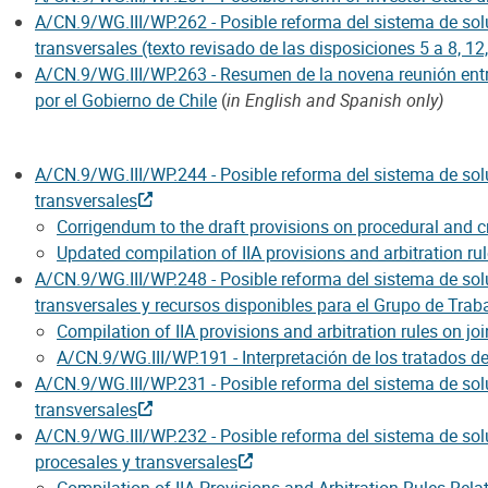
A/CN.9/WG.III/WP.262 - Posible reforma del sistema de solu
transversales (texto revisado de las disposiciones 5 a 8, 12,
A/CN.9/WG.III/WP.263 - Resumen de la novena reunión entr
por el Gobierno de Chile
(
in English and Spanish only)
A/CN.9/WG.III/WP.244 - Posible reforma del sistema de solu
transversales
Corrigendum to the draft provisions on procedural and 
Updated compilation of IIA provisions and arbitration rul
A/CN.9/WG.III/WP.248 - Posible reforma del sistema de solu
transversales y recursos disponibles para el Grupo de Trab
Compilation of IIA provisions and arbitration rules on jo
A/CN.9/WG.III/WP.191 - Interpretación de los tratados de
A/CN.9/WG.III/WP.231 - Posible reforma del sistema de solu
transversales
A/CN.9/WG.III/WP.232 - Posible reforma del sistema de solu
procesales y transversales
Compilation of IIA Provisions and Arbitration Rules Rela