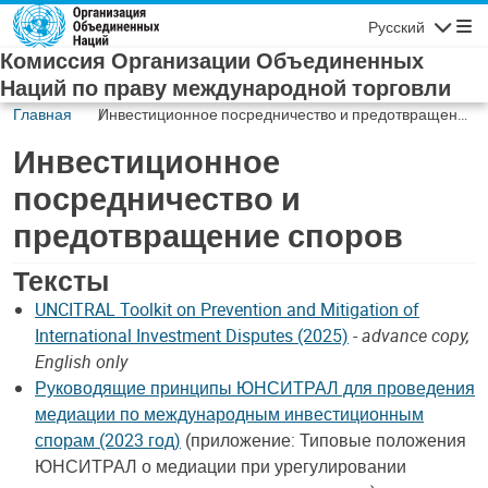
Skip to main content
Русский
Navigatio
Комиссия Организации Объединенных
Наций по праву международной торговли
Главная
Инвестиционное посредничество и предотвращение
споров
Инвестиционное
посредничество и
предотвращение споров
Тексты
UNCITRAL Toolkit on Prevention and Mitigation of
International Investment Disputes (2025)
-
advance copy,
English only
Руководящие принципы ЮНСИТРАЛ для проведения
медиации по международным инвестиционным
спорам (2023 год)
(приложение: Типовые положения
ЮНСИТРАЛ о медиации при урегулировании