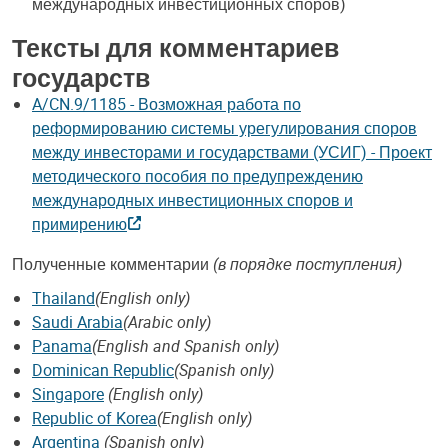
международных инвестиционных споров)
Тексты для комментариев
государств
A/CN.9/1185 - Возможная работа по
реформированию системы урегулирования споров
между инвесторами и государствами (УСИГ) - Проект
методического пособия по предупреждению
международных инвестиционных споров и
примирению
Полученные комментарии
(в порядке поступления)
Thailand
(English only)
Saudi Arabia
(Arabic only)
Panama
(English and Spanish only)
Dominican Republic
(Spanish only)
Singapore
(English only)
Republic of Korea
(English only)
Argentina
(Spanish only)