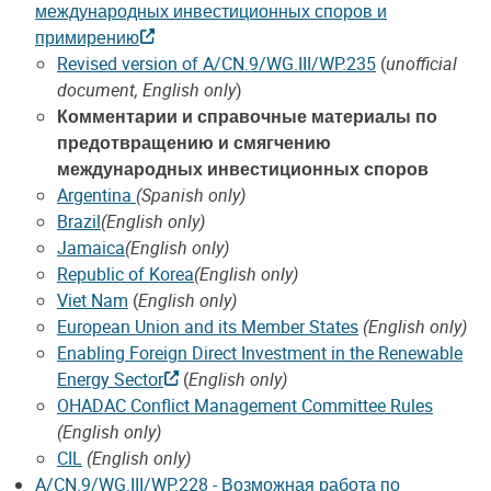
международных инвестиционных споров и
примирению
Revised version of A/CN.9/WG.III/WP.235
(
unofficial
document, English only
)
Комментарии и справочные материалы по
предотвращению и смягчению
международных инвестиционных споров
Argentina
(Spanish only)
Brazil
(English only)
Jamaica
(English only)
Republic of Korea
(English only)
Viet Nam
(
English only)
European Union and its Member States
(English only)
Enabling Foreign Direct Investment in the Renewable
Energy Sector
(
English only)
OHADAC Conflict Management Committee Rules
(English only)
CIL
(English only)
A/CN.9/WG.III/WP.228 - Возможная работа по