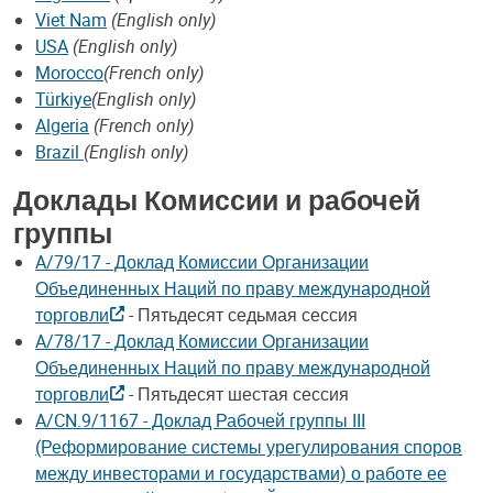
Viet Nam
(English only)
USA
(English only)
Morocco
(French only)
Türkiye
(English only)
Algeria
(French only)
Brazil
(English only)
Доклады Комиссии и рабочей
группы
A/79/17 - Доклад Комиссии Организации
Объединенных Наций по праву международной
торговли
- Пятьдесят седьмая сессия
A/78/17 - Доклад Комиссии Организации
Объединенных Наций по праву международной
торговли
- Пятьдесят шестая сессия
A/CN.9/1167 - Доклад Рабочей группы III
(Реформирование системы урегулирования споров
между инвесторами и государствами) о работе ее