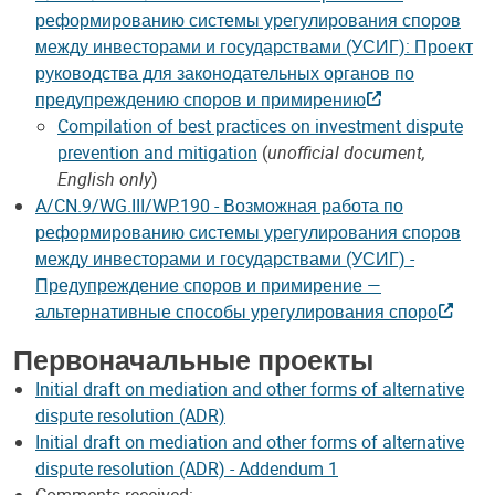
реформированию системы урегулирования споров
между инвесторами и государствами (УСИГ): Проект
руководства для законодательных органов по
предупреждению споров и примирению
Compilation of best practices on investment dispute
prevention and mitigation
(
unofficial document,
English only
)
A/CN.9/WG.III/WP.190 - Возможная работа по
реформированию системы урегулирования споров
между инвесторами и государствами (УСИГ) -
Предупреждение споров и примирение —
альтернативные способы урегулирования споро
Первоначальные проекты
Initial draft on mediation and other forms of alternative
dispute resolution (ADR)
Initial draft on mediation and other forms of alternative
dispute resolution (ADR) - Addendum 1