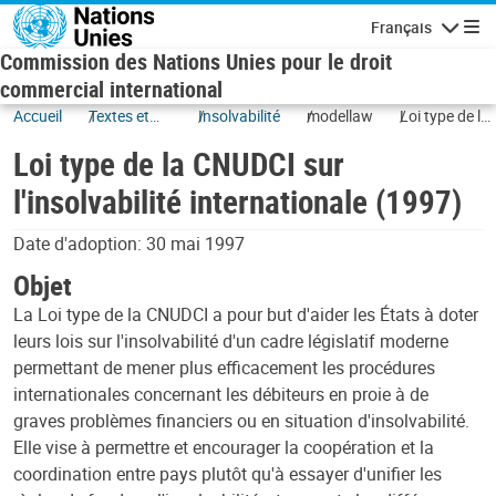
Skip to main content
Français
Navigatio
Commission des Nations Unies pour le droit
commercial international
Accueil
Textes et
Insolvabilité
modellaw
Loi type de la
ratifications
CNUDCI sur
Loi type de la CNUDCI sur
l'insolvabilité
internationale
l'insolvabilité internationale (1997)
(1997)
Date d'adoption: 30 mai 1997
Objet
La Loi type de la CNUDCI a pour but d'aider les États à doter
leurs lois sur l'insolvabilité d'un cadre législatif moderne
permettant de mener plus efficacement les procédures
internationales concernant les débiteurs en proie à de
graves problèmes financiers ou en situation d'insolvabilité.
Elle vise à permettre et encourager la coopération et la
coordination entre pays plutôt qu'à essayer d'unifier les