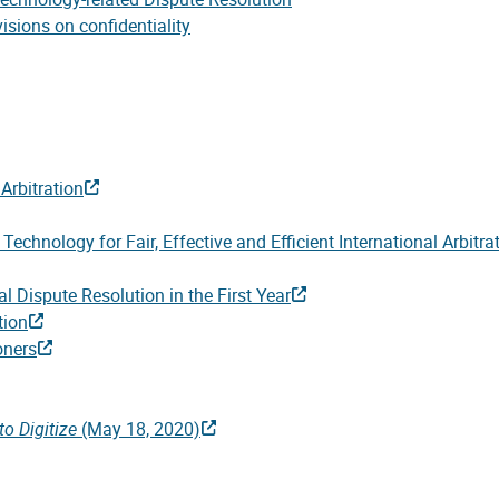
isions on confidentiality
 Arbitration
chnology for Fair, Effective and Efficient International Arbitr
Dispute Resolution in the First Year
tion
oners
to Digitize
(May 18, 2020)