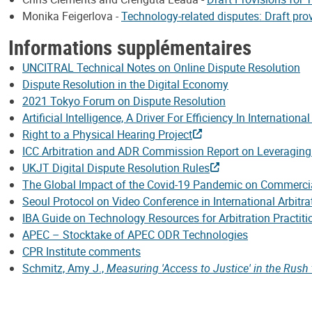
Monika Feigerlova -
Technology-related disputes: Draft prov
Informations supplémentaires
UNCITRAL Technical Notes on Online Dispute Resolution
Dispute Resolution in the Digital Economy
2021 Tokyo Forum on Dispute Resolution
Artificial Intelligence, A Driver For Efficiency In International
Right to a Physical Hearing Project
ICC Arbitration and ADR Commission Report on Leveraging Te
UKJT Digital Dispute Resolution Rules
The Global Impact of the Covid-19 Pandemic on Commercial 
Seoul Protocol on Video Conference in International Arbitra
IBA Guide on Technology Resources for Arbitration Practiti
APEC – Stocktake of APEC ODR Technologies
CPR Institute comments
Schmitz, Amy J.,
Measuring 'Access to Justice' in the Rush 