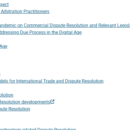
oject
rbitration Practitioners
Pandemic on Commercial Dispute Resolution and Relevant Legisla
ddressing Due Process in the Digital Age
 Age
e
els for International Trade and Dispute Resolution
olution
Resolution developments
ute Resolution
Technology-related Dispute Resolution