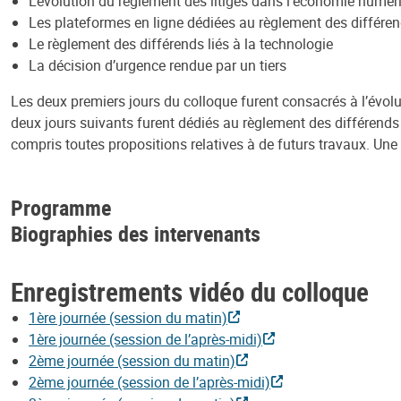
L’évolution du règlement des litiges dans l’économie numér
Les plateformes en ligne dédiées au règlement des différe
Le règlement des différends liés à la technologie
La décision d’urgence rendue par un tiers
Les deux premiers jours du colloque furent consacrés à l’évol
deux jours suivants furent dédiés au règlement des différends l
compris toutes propositions relatives à de futurs travaux. Une 
Programme
Biographies des intervenants
Enregistrements vidéo du colloque
1ère journée (session du matin)
1ère journée (session de l’après-midi)
2ème journée (session du matin)
2ème journée (session de l’après-midi)