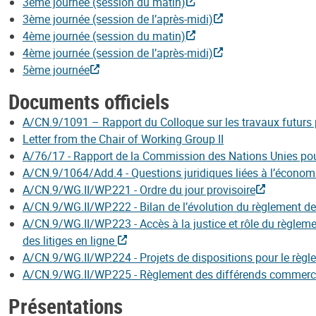
3ème journée (session du matin)
3ème journée (session de l’après-midi)
4ème journée (session du matin)
4ème journée (session de l’après-midi)
5ème journée
Documents officiels
A/CN.9/1091 – Rapport du Colloque sur les travaux futurs 
Letter from the Chair of Working Group II
A/76/17 - Rapport de la Commission des Nations Unies pour
A/CN.9/1064/Add.4 - Questions juridiques liées à l’économ
A/CN.9/WG.II/WP.221 - Ordre du jour provisoire
A/CN.9/WG.II/WP.222 - Bilan de l’évolution du règlement 
A/CN.9/WG.II/WP.223 - Accès à la justice et rôle du règleme
des litiges en ligne
A/CN.9/WG.II/WP.224 - Projets de dispositions pour le règl
A/CN.9/WG.II/WP.225 - Règlement des différends commercia
Présentations