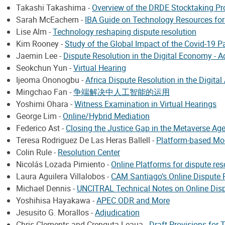
Takashi Takashima -
Overview of the DRDE Stocktaking Pr
Sarah McEachern -
IBA Guide on Technology Resources for A
Lise Alm -
Technology reshaping dispute resolution
Kim Rooney -
Study of the Global Impact of the Covid-19 
Jaemin Lee -
Dispute Resolution in the Digital Economy - A
Seokchun Yun -
Virtual Hearing
Ijeoma Ononogbu -
Africa Dispute Resolution in the Digital
Mingchao Fan -
争端解决中人工智能的运用
Yoshimi Ohara -
Witness Examination in Virtual Hearings
George Lim -
Online/Hybrid Mediation
Federico Ast -
Closing the Justice Gap in the Metaverse Ag
Teresa Rodriguez De Las Heras Ballell -
Platform-based Mod
Colin Rule -
Resolution Center
Nicolás Lozada Pimiento -
Online Platforms for dispute res
Laura Aguilera Villalobos -
CAM Santiago’s Online Dispute 
Michael Dennis -
UNCITRAL Technical Notes on Online Disp
Yoshihisa Hayakawa -
APEC ODR and More
Jesusito G. Morallos -
Adjudication
Chris Clements and Crenguta Leaua -
Draft Provisions for 